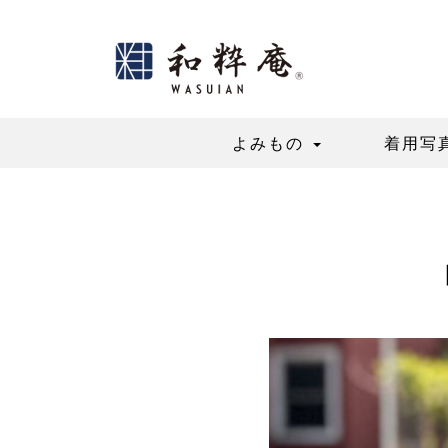
Skip
to
content
よみもの
着用写