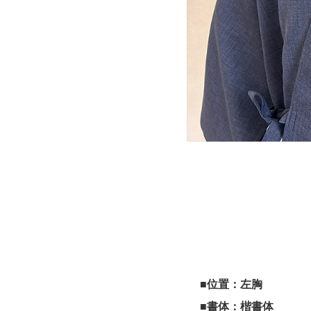
■位置：左胸
■書体：楷書体