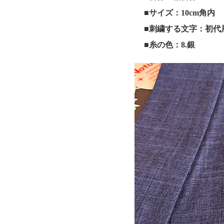
■サイズ：10cm角内
■刺繍する文字：初代
■糸の色：8.銀