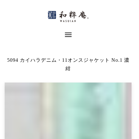
Skip
to
content
Toggle Navigation
5094 カイハラデニム・11オンスジャケット No.1 濃
紺