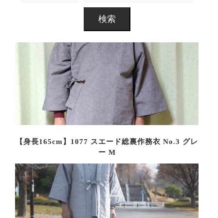
【身長165cm】1077 スエード総裏作務衣 No.3 グレ
ー M