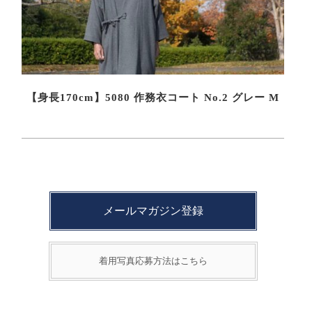
【身長170cm】5080 作務衣コート No.2 グレー M
メールマガジン登録
着用写真応募方法はこちら