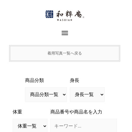
Skip
to
content
Toggle Navigation
着用写真一覧へ戻る
商品分類
身長
体重
商品番号や商品名を入力