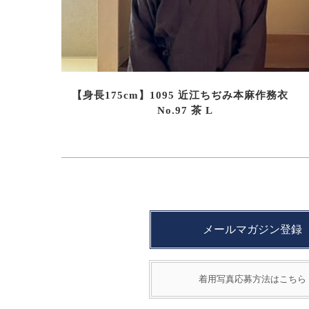
【身長175cm】1095 近江ちぢみ本麻作務衣
No.97 茶 L
メールマガジン登録
着用写真応募方法はこちら