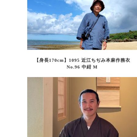
【身長170cm】1095 近江ちぢみ本麻作務衣
No.96 中紺 M