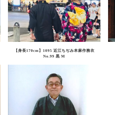
【身長170cm】1095 近江ちぢみ本麻作務衣
No.99 黒 M