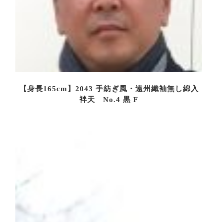
【身長165cm】2043 手紡ぎ風・遠州織袖無し綿入
袢天 No.4 黒 F