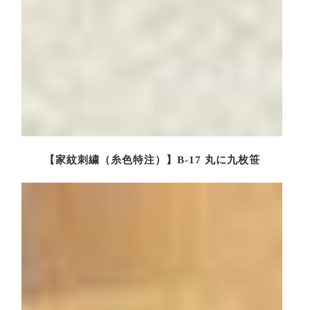
【家紋刺繍（糸色特注）】B-17 丸に九枚笹