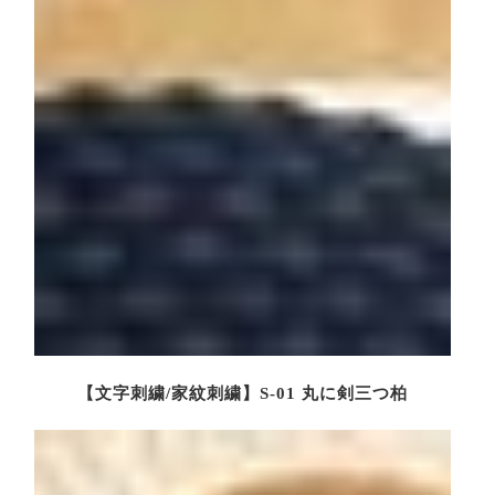
【文字刺繍/家紋刺繍】S-01 丸に剣三つ柏