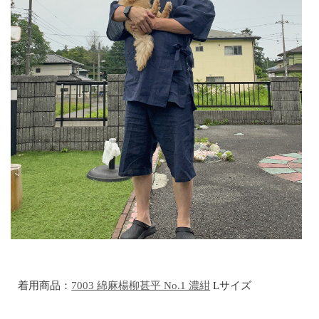
着用商品：
7003 綿麻楊柳甚平 No.1 濃紺
Lサイズ