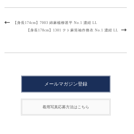
【身長174cm】7003 綿麻楊柳甚平 No.1 濃紺 LL
【身長178cm】1301 テト麻筒袖作務衣 No.1 濃紺 LL
メールマガジン登録
着用写真応募方法はこちら