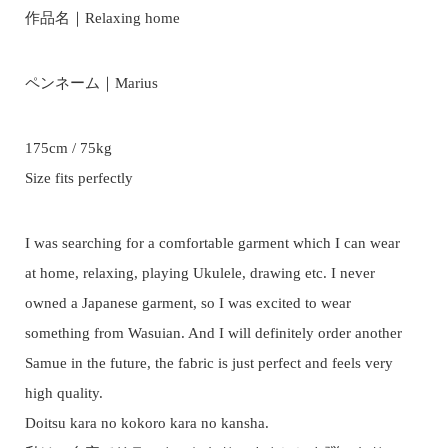
作品名｜Relaxing home
ペンネーム｜Marius
175cm / 75kg
Size fits perfectly
I was searching for a comfortable garment which I can wear
at home, relaxing, playing Ukulele, drawing etc. I never
owned a Japanese garment, so I was excited to wear
something from Wasuian. And I will definitely order another
Samue in the future, the fabric is just perfect and feels very
high quality.
Doitsu kara no kokoro kara no kansha.