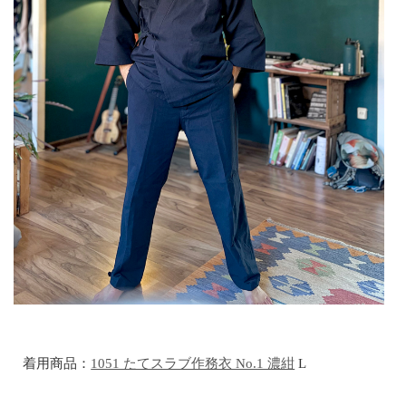
着用商品：
1051 たてスラブ作務衣 No.1 濃紺
L