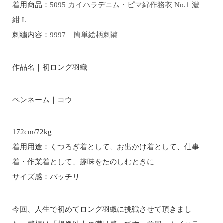
着用商品：
5095 カイハラデニム・ピマ綿作務衣 No.1 濃
紺
L
刺繍内容：
9997 簡単絵柄刺繍
作品名｜初ロング羽織
ペンネーム｜コウ
172cm/72kg
着用用途：くつろぎ着として、お出かけ着として、仕事
着・作業着として、趣味をたのしむときに
サイズ感：バッチリ
今回、人生で初めてロング羽織に挑戦させて頂きまし