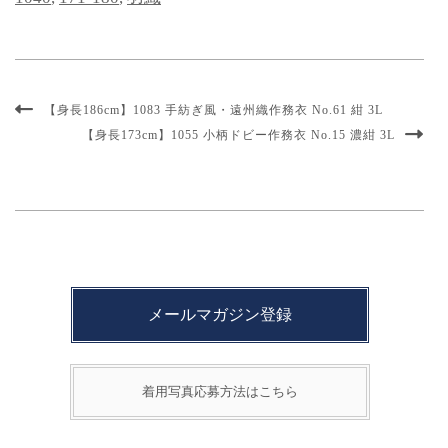
【身長186cm】1083 手紡ぎ風・遠州織作務衣 No.61 紺 3L
【身長173cm】1055 小柄ドビー作務衣 No.15 濃紺 3L
メールマガジン登録
着用写真応募方法はこちら