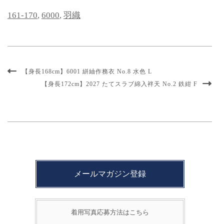
161-170
,
6000
,
羽織
【身長168cm】6001 絣紬作務衣 No.8 水色 L
【身長172cm】2027 たてスラブ綿入袢天 No.2 鉄紺 F
メールマガジン登録
着用写真応募方法はこちら