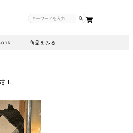
Book
商品をみる
紺 L