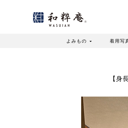
Skip
to
content
よみもの
着用写
【身長1