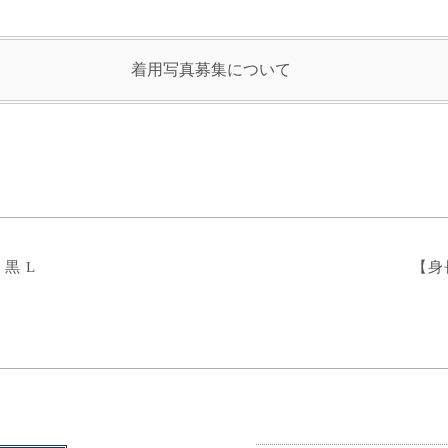
着用写真募集について
 黒 L
【身長