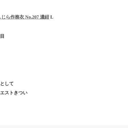
しじら作務衣 No.207 濃紺
L
露目
着として
ウエストきつい