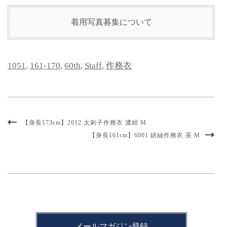
着用写真募集について
1051
,
161-170
,
60th
,
Staff
,
作務衣
【身長173cm】2012 太刺子作務衣 濃紺 M
【身長161cm】6001 絣紬作務衣 茶 M
メールマガジン登録