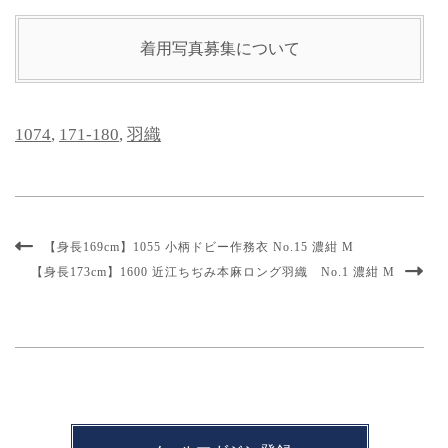
着用写真募集について
1074
,
171-180
,
羽織
【身長169cm】1055 小柄ドビー作務衣 No.15 濃紺 M
【身長173cm】1600 近江ちぢみ本麻ロング羽織 No.1 濃紺 M