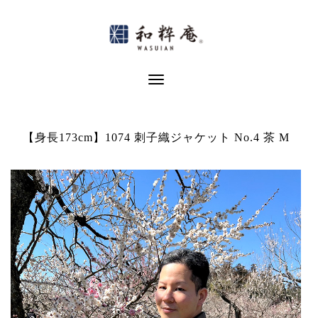
Skip
to
content
Toggle Navigation
【身長173cm】1074 刺子織ジャケット No.4 茶 M