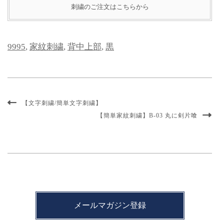
刺繍のご注文はこちらから
9995
,
家紋刺繍
,
背中上部
,
黒
【文字刺繍/簡単文字刺繍】
【簡単家紋刺繍】B-03 丸に剣片喰
メールマガジン登録