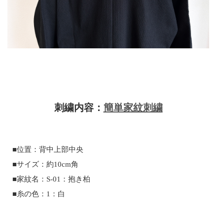
刺繍内容：
簡単家紋刺繍
■位置：背中上部中央
■サイズ：約10cm角
■家紋名：S-01：抱き柏
■糸の色：1：白