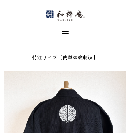
Skip
to
content
Toggle Navigation
特注サイズ【簡単家紋刺繍】