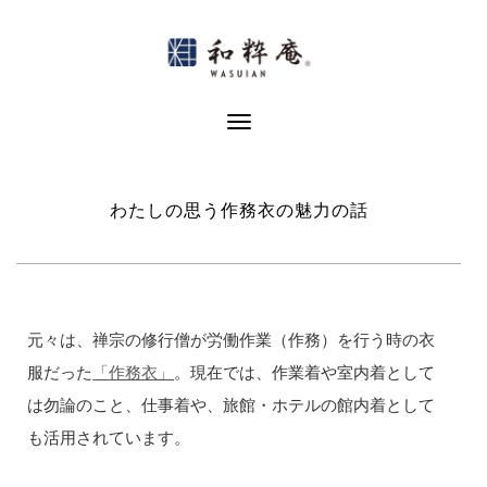
Skip
to
content
Toggle Navigation
わたしの思う作務衣の魅力の話
元々は、禅宗の修行僧が労働作業（作務）を行う時の衣
服だった
「作務衣」
。現在では、作業着や室内着として
は勿論のこと、仕事着や、旅館・ホテルの館内着として
も活用されています。