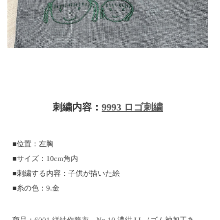
刺繍内容：
9993 ロゴ刺繍
■位置：左胸
■サイズ：10cm角内
■刺繍する内容：子供が描いた絵
■糸の色：9.金
商品：
6001 絣紬作務衣 No.10 濃紺
LL（ゴム袖加工あ