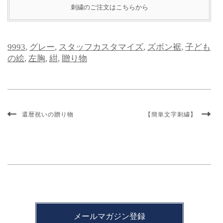
刺繍のご注文はこちらから
9993
,
グレー
,
スタッフカスタマイズ
,
ズボン裾
,
子ども
の絵
,
左胸
,
紺
,
贈り物
還暦祝いの贈り物
【簡単文字刺繍】
メールマガジン登録