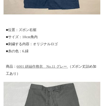
■位置：ズボン右裾
■サイズ：10cm角内
■刺繍する内容：オリジナルロゴ
■糸の色：6.緑
商品：
6001 絣紬作務衣 No.11 グレー
（ズボン丈詰め加
工あり）