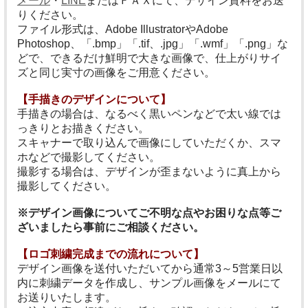
メール
・
LINE
またはＦＡＸにて、デザイン資料をお送
りください。
ファイル形式は、Adobe IllustratorやAdobe
Photoshop、「.bmp」「.tif、.jpg」「.wmf」「.png」な
どで、できるだけ鮮明で大きな画像で、仕上がりサイ
ズと同じ実寸の画像をご用意ください。
【手描きのデザインについて】
手描きの場合は、なるべく黒いペンなどで太い線では
っきりとお描きください。
スキャナーで取り込んで画像にしていただくか、スマ
ホなどで撮影してください。
撮影する場合は、デザインが歪まないように真上から
撮影してください。
※デザイン画像についてご不明な点やお困りな点等ご
ざいましたら事前にご相談ください。
【ロゴ刺繍完成までの流れについて】
デザイン画像を送付いただいてから通常3～5営業日以
内に刺繍データを作成し、サンプル画像をメールにて
お送りいたします。