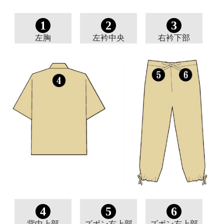
1
2
3
左胸
左衿中央
右衿下部
4
5
6
背中上部
ズボン右上部
ズボン左上部