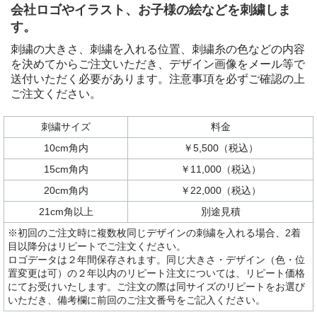
会社ロゴやイラスト、お子様の絵などを刺繍しま
す。
刺繍の大きさ、刺繍を入れる位置、刺繍糸の色などの内容
を決めてからご注文いただき、デザイン画像をメール等で
送付いただく必要があります。注意事項を必ずご確認の上
ご注文ください。
刺繍サイズ
料金
10cm角内
￥5,500（税込）
15cm角内
￥11,000（税込）
20cm角内
￥22,000（税込）
21cm角以上
別途見積
※初回のご注文時に複数枚同じデザインの刺繍を入れる場合、2着
目以降分はリピートでご注文ください。
ロゴデータは２年間保存されます。同じ大きさ・デザイン（色・位
置変更は可）の２年以内のリピート注文については、リピート価格
にてお受けいたします。ご注文の際は同サイズのリピートをお選び
いただき、備考欄に前回のご注文番号をご記入ください。