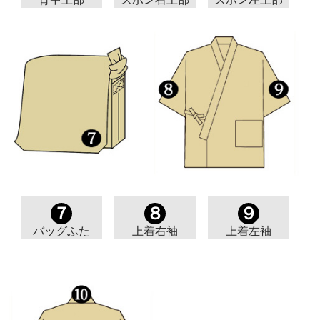
７
８
９
バッグふた
上着右袖
上着左袖