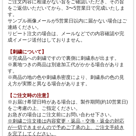
ご注文内容に相違がない旨をご確認いただき、その旨
をご返信いただいてから、3〜5営業日で完成いたしま
す。
サンプル画像メールが5営業日以内に届かない場合はご
連絡ください。
リピート注文の場合は、メールなどでの内容確認や完
成イメージ送付はしておりません。
【刺繍について】
※完成品への刺繍ですので裏側に刺繍糸が出ます。
※裏地つきの商品は別途加工代がかかる場合がありま
す。
※商品の地の色や刺繍糸密度により、刺繍糸の色の見
え方が実際と異なる場合があります。
【ご注文時の注意】
※お届け希望日時がある場合は、製作期間(約10営業日)
をご考慮の上、ご指定ください。
お急ぎの場合はご注文前にお問い合わせ下さい。
※刺繍ご注文後は内容変更・返品・交換・返金の対応
が一切できませんので予めご了承の上、ご注文手続き
を完了してください。