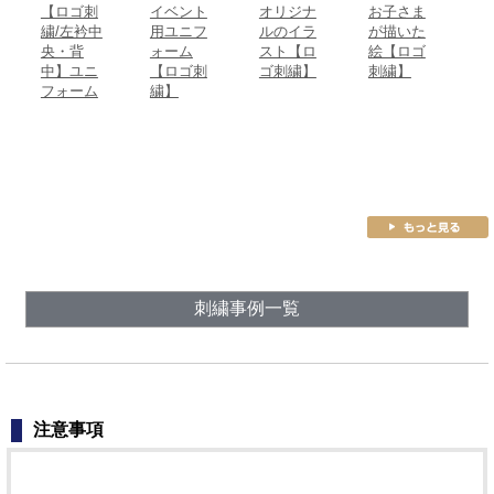
【ロゴ刺
イベント
オリジナ
お子さま
お
繍/左衿中
用ユニフ
ルのイラ
が描いた
描
央・背
ォーム
スト【ロ
絵【ロゴ
絵
中】ユニ
【ロゴ刺
ゴ刺繍】
刺繍】
日
フォーム
繍】
物
刺
刺繍事例一覧
注意事項