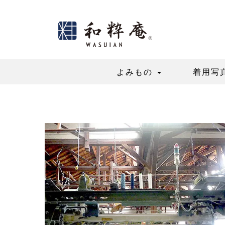
Skip
to
content
よみもの
着用写