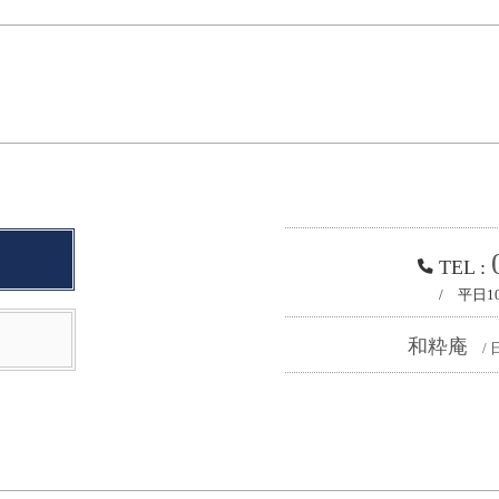
TEL :
/ 平日1
和粋庵
/ 