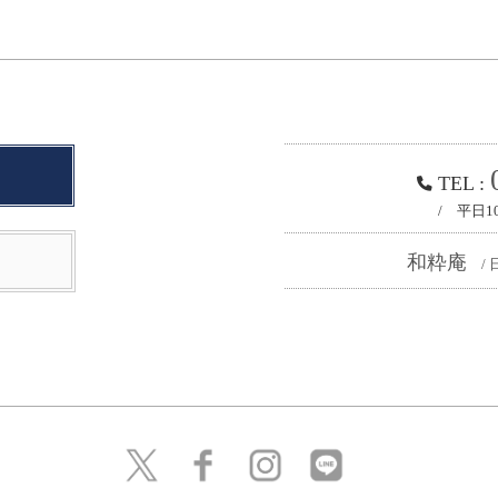
TEL :
/ 平日1
和粋庵
/ 