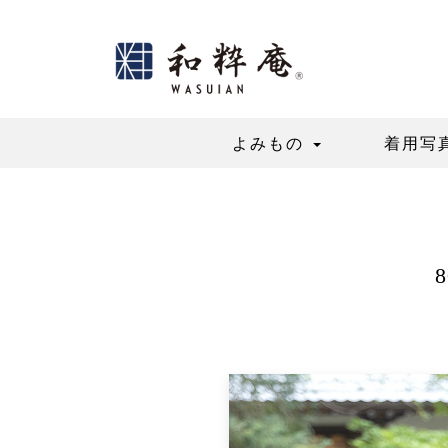
Skip
to
content
よみもの
着用写