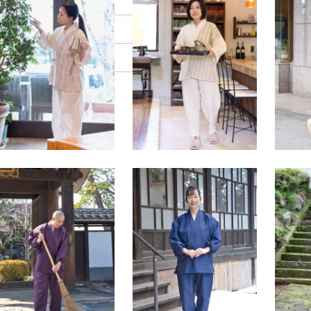
DEL DATA
176cm
68kg