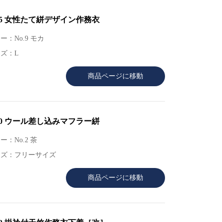
45 女性たて絣デザイン作務衣
ー：No.9 モカ
ズ：L
商品ページに移動
30 ウール差し込みマフラー絣
ー：No.2 茶
イズ：フリーサイズ
商品ページに移動