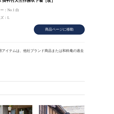
92 掛衿付天竺作務衣下着［改］
ー：No.1 白
ズ：L
商品ページに移動
用アイテムは、他社ブランド商品または和粋庵の過去