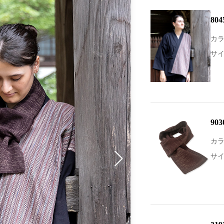
80
カラ
サイ
90
カラ
サ