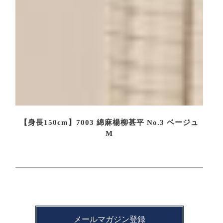
【身長150cm】7003 綿麻楊柳甚平 No.3 ベージュ
M
メールマガジン登録