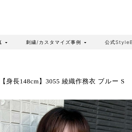
真
刺繍/カスタマイズ事例
公式Style
【身長148cm】3055 綾織作務衣 ブルー S