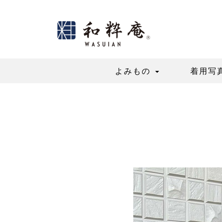
Skip
to
content
よみもの
着用写