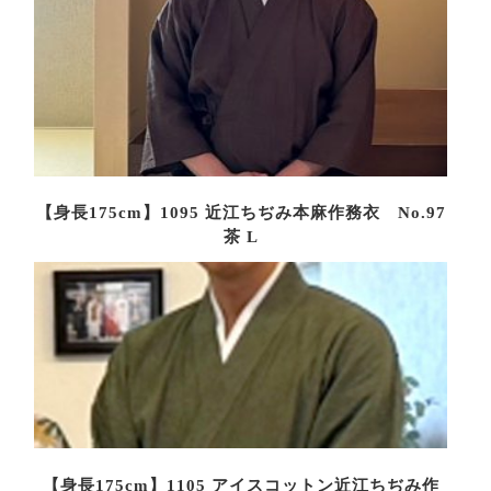
【身長175cm】1095 近江ちぢみ本麻作務衣 No.97
茶 L
【身長175cm】1105 アイスコットン近江ちぢみ作