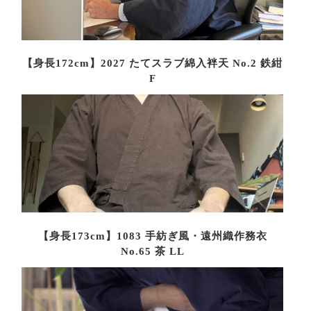
【身長172cm】2027 たてスラブ綿入袢天 No.2 鉄紺
F
【身長173cm】1083 手紡ぎ風・遠州織作務衣
No.65 茶 LL