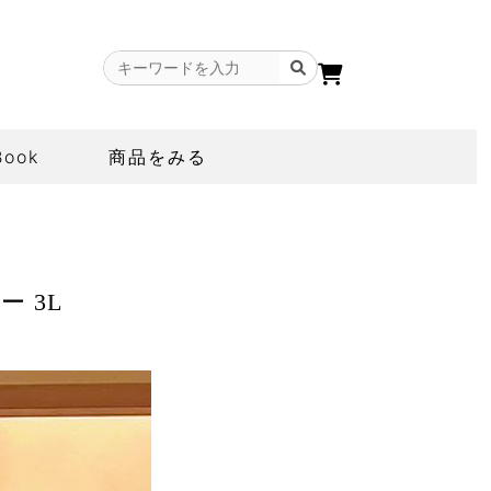
Book
商品をみる
ー 3L