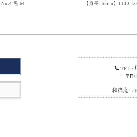
o.4 黒 M
【身長163cm】1130 
TEL :
/ 平日1
和粋庵
/ 