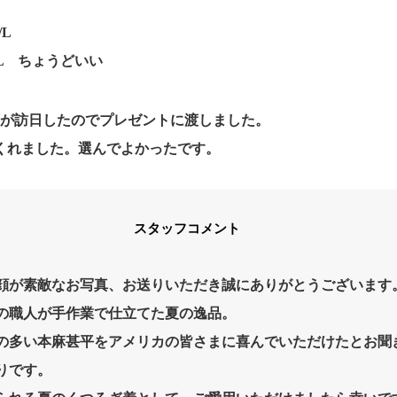
/L
ー/3L ちょうどいい
族が訪日したのでプレゼントに渡しました。
くれました。選んでよかったです。
スタッフコメント
顔が素敵なお写真、お送りいただき誠にありがとうございます
の職人が手作業で仕立てた夏の逸品。
の多い本麻甚平をアメリカの皆さまに喜んでいただけたとお聞
りです。