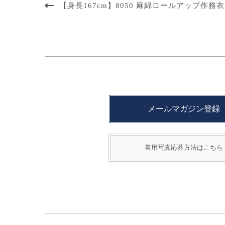
【身長167cm】8050 麻綿ロールアップ作務衣 N
メールマガジン登録
着用写真応募方法はこちら