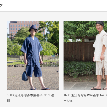
グ
ズ)
使用/柔軟剤使用不可）
冬
1603 近江ちぢみ本麻甚平 No.1 濃
1603 近江ちぢみ本麻甚平 No.3
紺
ージュ