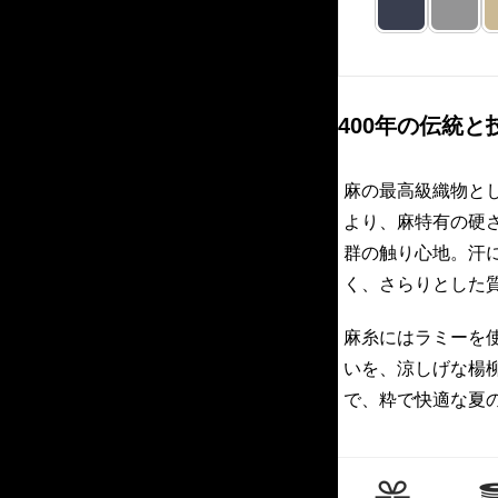
400年の伝統
麻の最高級織物と
より、麻特有の硬
群の触り心地。汗
く、さらりとした
麻糸にはラミーを
いを、涼しげな楊
で、粋で快適な夏