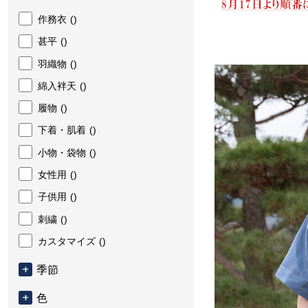
作務衣
()
甚平
()
羽織物
()
綿入袢天
()
履物
()
下着・肌着
()
小物・袋物
()
女性用
()
子供用
()
刺繍
()
カスタマイズ
()
季節
色