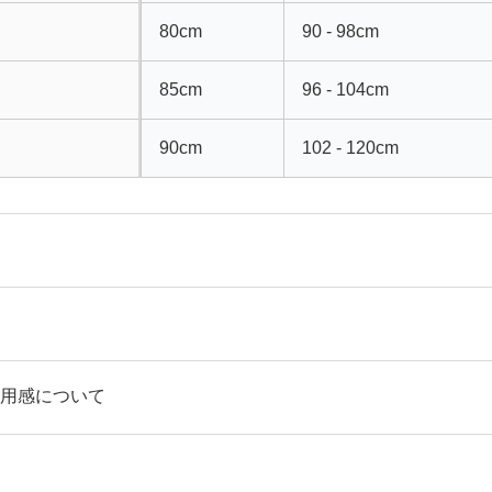
80cm
90 - 98cm
85cm
96 - 104cm
90cm
102 - 120cm
個
用感について
ム前ボタン、共布紐、ファスナー付、ポケット左右各１個、後
厚