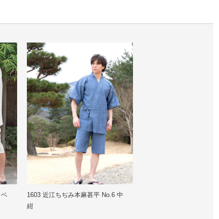
 ベ
1603 近江ちぢみ本麻甚平 No.6 中
紺