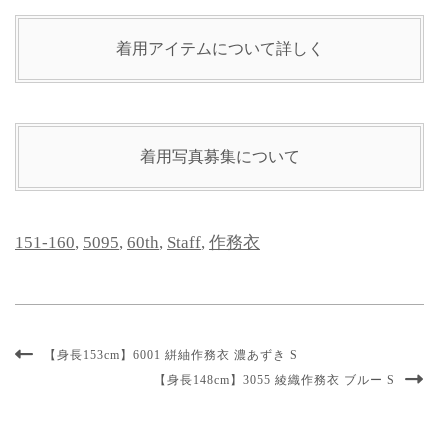
着用アイテムについて詳しく
着用写真募集について
151-160
,
5095
,
60th
,
Staff
,
作務衣
【身長153cm】6001 絣紬作務衣 濃あずき S
【身長148cm】3055 綾織作務衣 ブルー S