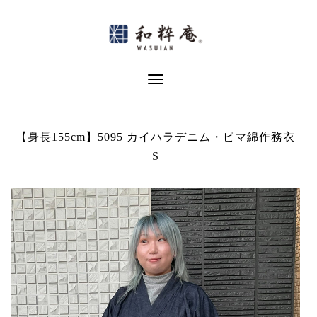
Skip
to
content
Toggle Navigation
【身長155cm】5095 カイハラデニム・ピマ綿作務衣
S