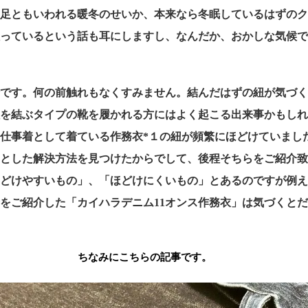
不足ともいわれる暖冬のせいか、本来なら冬眠しているはずの
徨っているという話も耳にしますし、なんだか、おかしな気候
話です。何の前触れもなくすみません。結んだはずの紐が気づ
紐を結ぶタイプの靴を履かれる方にはよく起こる出来事かもし
仕事着として着ている作務衣*１の紐が頻繁にほどけていまし
っとした解決方法を見つけたからでして、後程そちらをご紹介
ほどけやすいもの」、「ほどけにくいもの」とあるのですが例
をご紹介した「カイハラデニム11オンス作務衣」は気づくと
。
ちなみにこちらの記事です。