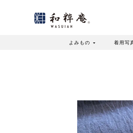
Skip
to
content
よみもの
着用写