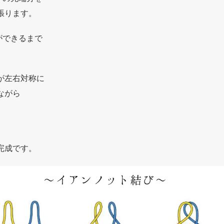
張ります。
ができるまで
が左右対称に
ながら
完成です。