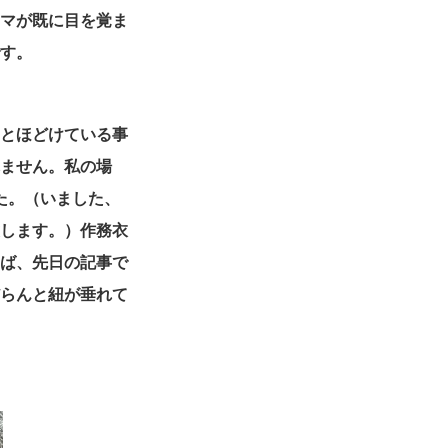
クマが既に目を覚ま
です。
くとほどけている事
れません。私の場
た。（いました、
致します。）作務衣
えば、先日の記事で
だらんと紐が垂れて