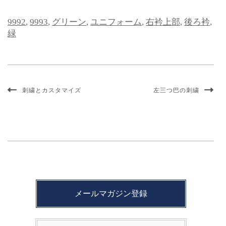
9992
,
9993
,
グリーン
,
ユニフォーム
,
右衿上部
,
後ろ衿
,
緑
刺繍とカスタマイズ
左三つ巴の刺繍
メールマガジン登録