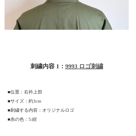
刺繍内容 1：
9993 ロゴ刺繍
■位置：右衿上部
■サイズ：約3cm
■刺繍する内容：オリジナルロゴ
■糸の色：5:紺