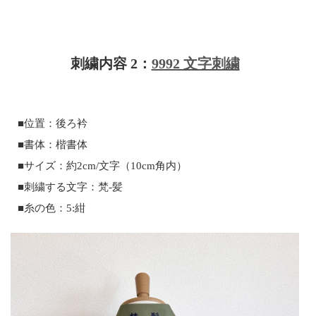
刺繍内容 2：
9992 文字刺繍
■位置：後ろ衿
■書体：楷書体
■サイズ：約2cm/文字（10cm角内）
■刺繍する文字：梵-髪
■糸の色：5:紺