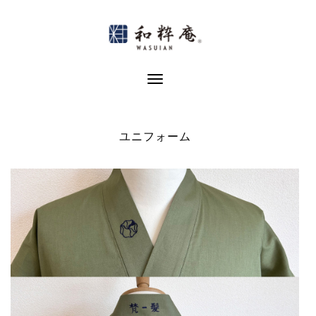
Skip
to
content
Toggle Navigation
ユニフォーム