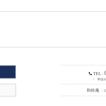
TEL :
/ 平日1
和粋庵
/ 