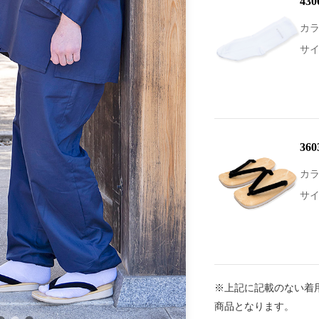
43
カラ
サ
36
カ
サイ
※上記に記載のない着
商品となります。