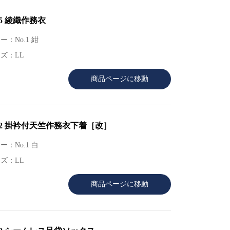
55 綾織作務衣
ー：No.1 紺
ズ：LL
商品ページに移動
92 掛衿付天竺作務衣下着［改］
ー：No.1 白
ズ：LL
商品ページに移動