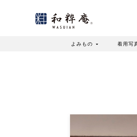
Skip
to
content
よみもの
着用写