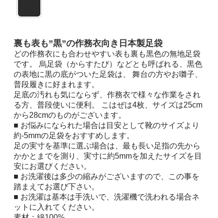
裏も表も”黒”の作務衣向き日本製足袋
どの作務衣にも合わせやすい表も裏も黒色の無地足袋
です。 烏足袋（からすたび）などとも呼ばれる、黒色
の表地に黒の底がついた足袋は、 舞台の方やお囃子、
普段履きに好まれます。
足底の汚れも気にならず、作務衣で様々な作業をされ
る方、普段使いに便利。 こはぜは4枚、サイズは25cm
から28cmのものがございます。
■ お悩みになられた場合は目安として靴のサイズより
約-5mmの足袋をおすすめします。
足の実寸を基準に選ぶ場合は、最も長い足指の先から
かかとまでを測り、実寸に約5mmを加えたサイズを目
安にお選びください。
■ お洗濯後は多少の縮みがございますので、この事を
踏まえてお選び下さい。
■ お洗濯は基本は手洗いで、洗濯機で洗われる場合ネ
ットに入れてください。
素材：綿100%