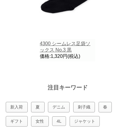
4300 シームレス足袋ソ
ックス No.3 黒
価格:1,320円(税込)
注目キーワード
新入荷
夏
デニム
刺子織
春
ギフト
女性
4L
ジャケット