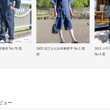
み本麻甚平 No.1 濃
1611 小千谷ちぢみ本麻作務衣
7010 水
No.4 黒
ビュー