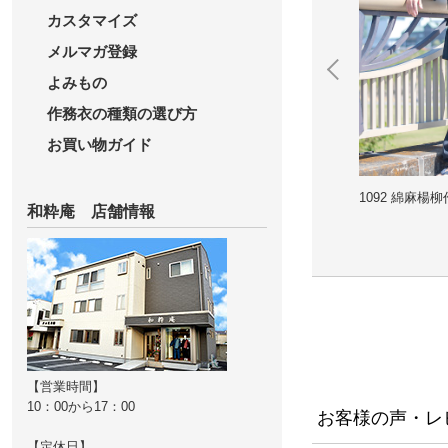
カスタマイズ
メルマガ登録
よみもの
作務衣の種類の選び方
お買い物ガイド
 No.71 濃紺
1092 綿麻楊柳作務衣 No.79 黒
1603 近江ちぢ
和粋庵 店舗情報
紺
【営業時間】
10：00から17：00
お客様の声・レ
【定休日】