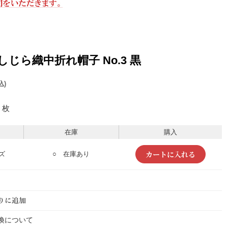
和紙しじら織中折れ帽子 No.3 黒
込)
枚
在庫
購入
ズ
○ 在庫あり
換について