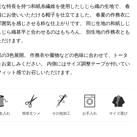
夫な特長を持つ和紙糸繊維を使用したしじら織の生地で、 春
適にお使いいただける帽子を仕立てました。 春夏の作務衣に
雰囲気を感じさせる粋な仕上がりです。 同じ生地の和紙しじ
しじら織甚平と合わせるのはもちろん、 別生地の作務衣とも
ただけます。
黒の3色展開。 作務衣や履物などの色味に合わせて、トータ
をお楽しみください。 内側にはサイズ調整テープが付いてい
フィット感でお召しいただけます。
名入れ
簡単丈ツメ
その他加工
お手入れ
サイズ選び