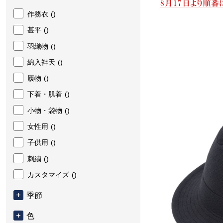
作務衣
()
甚平
()
羽織物
()
綿入袢天
()
履物
()
下着・肌着
()
小物・袋物
()
女性用
()
子供用
()
刺繍
()
カスタマイズ
()
季節
色