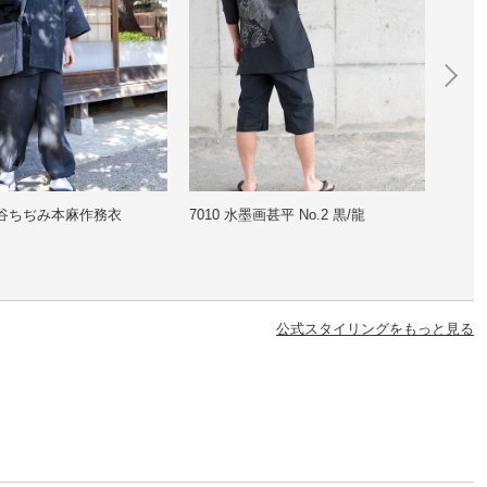
墨画甚平 No.2 黒/龍
1130 シャンブレーUVカット作務
111
衣 No.6 中紺
平 No
公式スタイリングをもっと見る