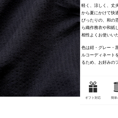
軽く、涼しく、丈
から夏にかけて快
ぴったりの、和の
ら織作務衣や和紙
相性よくお使いい
色は紺・グレー・
ルコーディネート
るため、お好みの
ギフト対応
簡単