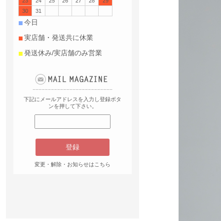
23
24
25
26
27
28
29
30
31
■
今日
■
実店舗・発送共に休業
■
発送休み/実店舗のみ営業
下記にメールアドレスを入力し登録ボタ
ンを押して下さい。
変更・解除・お知らせはこちら