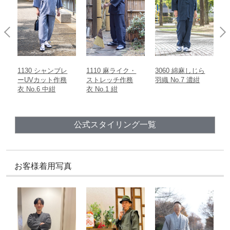
1110 麻ライク・
3060 綿麻しじら
5095 カイハラデ
2
ストレッチ作務
羽織 No.7 濃紺
ニム・ピマ綿作
綿
衣 No.1 紺
務衣
公式スタイリング一覧
お客様着用写真