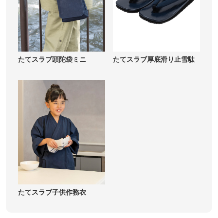
たてスラブ頭陀袋ミニ
たてスラブ厚底滑り止雪駄
たてスラブ子供作務衣