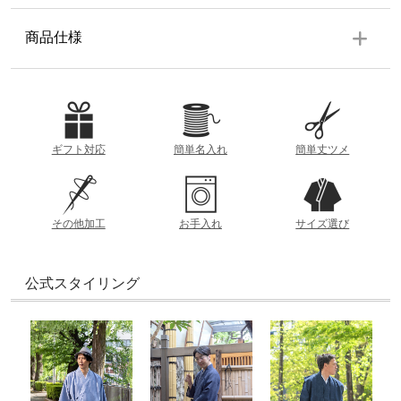
商品仕様
品質
表地・鼻緒：綿100% 裏地：EVA,合成ゴムTPR
ギフト対応
簡単名入れ
簡単丈ツメ
重量
約400g（Lサイズ）
長さ
つま先からかかとまでの長さ
その他加工
お手入れ
サイズ選び
製造
幅
日本
横の端から端まで
※雪駄は本来、かかとを少し出して履くのが一般的
公式スタイリング
です。 そのため、かかとが1～2cmはみ出しても問
題はありません。
※商品によって、雪駄のコーティングの仕様が異な
る場合がございます。