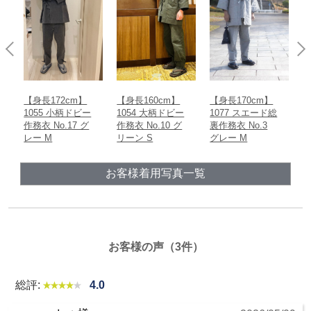
【身長172cm】
【身長160cm】
【身長170cm】
【
1055 小柄ドビー
1054 大柄ドビー
1077 スエード総
5
作務衣 No.17 グ
作務衣 No.10 グ
裏作務衣 No.3
ト
M
レー M
リーン S
グレー M
お客様着用写真一覧
お客様の声（3件）
総評:
4.0