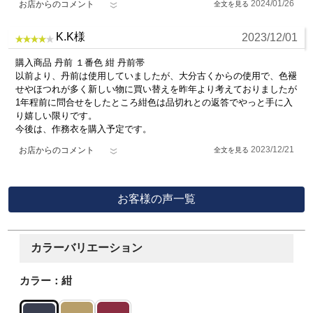
2024/01/26
お店からのコメント
K.K様
2023/12/01
購入商品 丹前 １番色 紺 丹前帯
以前より、丹前は使用していましたが、大分古くからの使用で、色褪
せやほつれが多く新しい物に買い替えを昨年より考えておりましたが
1年程前に問合せをしたところ紺色は品切れとの返答でやっと手に入
り嬉しい限りです。
今後は、作務衣を購入予定です。
2023/12/21
お店からのコメント
お客様の声一覧
カラーバリエーション
カラー：紺