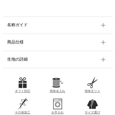
名称ガイド
商品仕様
衿
生地の詳細
別珍
生地の厚み
素材
表地：綿 100%
中綿：綿 100%
薄
厚
ギフト対応
簡単名入れ
簡単丈ツメ
裏地：綿 100%
製造
参考重量
日本
約1000g
その他加工
お手入れ
サイズ選び