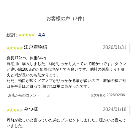
透け感
お客様の声（7件）
身丈
あり
なし
首元から裾までの直線の長さ
総評:
4.4
裄丈
おすすめの季節
衿の中央から袖までの直線の長さ
江戸着物様
2026/01/31
春
夏
秋
冬
袖丈
身長172cm、体重64kg
袖の上から下までの直線の長さ
自宅用に購入しました。綿がしっかり入っていて暖かいです。ダウン
と違い綿100％のため着心地がとても良いです。他社の製品よりも身
丈と裄が長いのも助かります。
ただ、袖口が広くドアノブがひっかかる事が多いので、着物の様に袖
口を半分ほど縫って頂ければ更に良かったです。
2026/02/06
お店からのコメント
みつ様
2024/01/18
丹前が欲しいと言っていた弟にプレゼントしました。暖かいと喜んで
いました。