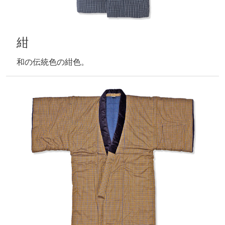
紺
和の伝統色の紺色。