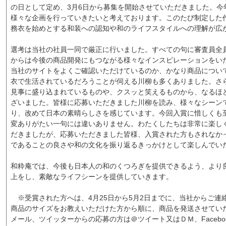
の日として定め、3月6日から募集を開始させていただきました。今
様々な企画を行っていきたいと考えております。このたび制定した
務衣を始めとする和装への認知や和のライフスタイルへの理解が広
選考は当社の社員一同で厳正に行いました。すべての句に審査員全
からは今後の商品開発にもつながる様々なインスピレーションをい
当社のサイトをよくご確認いただけているのか、かなり商品につい
衣で生活されているだろうことが伺える川柳も多くありました。さ
見事に盛り込まれているものや、クスッと笑えるものから、なるほ
ざいました。皆様に応募いただきました川柳を読み、様々なシーン
り、改めて日本の素晴らしさを感じています。今回入賞に惜しくも
変ありがたい一句には違いありません。わたくしたちは非常に楽し
だきましたが、応募いただきました皆様、入賞された方もされなか
であることの良さや和の文化を振り返るきっかけとして楽しんでい
和粋庵では、今後も日本人の和のくつろぎを提供できるよう、より
上をし、素敵なライフシーンを提供していきます。
※受賞された方へは、4月25日から5月2日までに、当社からご連
商品のサイズをお教えいただけた方から順に、商品を発送させてい
メール、ツイッターからの応募の方は＠ツイート又はＤＭ、Faceb