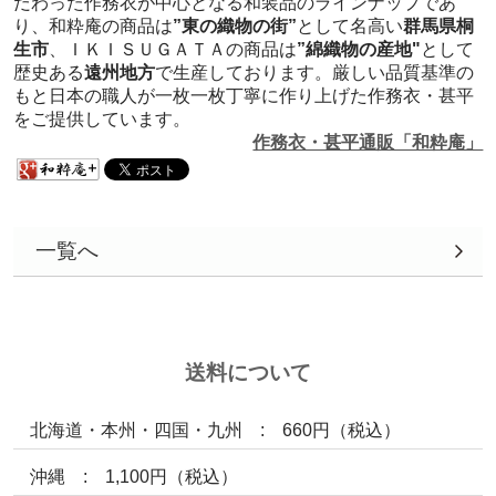
だわった作務衣が中心となる和装品のラインナップであ
り、和粋庵の商品は
”東の織物の街”
として名高い
群馬県桐
生市
、ＩＫＩＳＵＧＡＴＡの商品は
”綿織物の産地"
として
歴史ある
遠州地方
で生産しております。厳しい品質基準の
もと日本の職人が一枚一枚丁寧に作り上げた作務衣・甚平
をご提供しています。
作務衣・甚平通販「和粋庵」
一覧へ
送料について
北海道・本州・四国・九州 : 660円（税込）
沖縄 : 1,100円（税込）