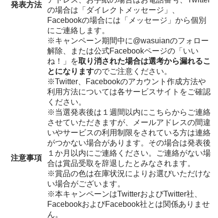
発表方法
の場合は「ダイレクトメッセージ」、
Facebookの場合には「メッセージ」から個別
にご連絡します。
※キャンペーン期間中に@wasuianのフォロー
解除、または公式Facebookページの「いい
ね！」を
取り消された場合は選考から漏れるこ
とになります
のでご注意ください。
※Twitter、Facebookのアカウント作成方法や
利用方法については各サービスサイトをご確認
ください。
※当選発表後は１週間以内にこちらからご連絡
させていただきますが、メールアドレスの間違
いやサービスの利用制限をされている方は連絡
がつかない場合があります。その場合は発表後
１か月以内にご連絡ください。ご連絡がない場
注意事項
合は賞品受取を辞退したとみなされます。
※賞品の色は在庫状況によりお選びいただけな
い場合がございます。
※本キャンペーンはTwitterおよびTwitter社、
FacebookおよびFacebook社とは関係ありませ
ん。