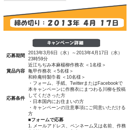
2013年3月6日（水）～2013年4月17日（水）
応募期間
23時59分
近江ちぢみ本麻楊柳作務衣 ＜1名様＞
賞品内容
亀甲作務衣 ＜5名様＞
和粋庵特製巾着 ＜10名様＞
・フォーム、手紙、TwitterまたはFacebookで
本キャンペーンに作務衣にまつわる川柳を投稿
してくださった方
応募条件
・日本国内にお住まいの方
・キャンペーンの注意事項にご同意いただける
方
■フォームで応募
1. メールアドレス、ペンネーム又は名前、作務