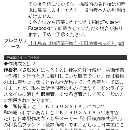
※◇著作権について◇ 掲載句の著作権は和粋
庵に帰属します。ただし、投句者本人の利用は
妨げません。
※各方法から応募いただいた川柳はTwitterや
Facebookにて転載させていただく場合があり
ます。予めご了承ください。
プレスリリ
【作務衣川柳応募開始】伊田繊維株式会社.pdf
ース
◆作務衣とは？
作務衣（さむえ）
はもともとは禅宗の修行僧が、労働作業
（作務）を行うときに着用していた服装でした。形は着物
の上に着た上っ張りともんぺが原型で、作業着として広ま
りましたが、現在は僧侶固有のものではなく、和のライフ
スタイルに適した
部屋着
、
くつろぎ着
として広く一般の方
に愛用されております。
◆「和粋庵」と「ＩＫＩＳＵＧＡＴＡ」について
和粋庵（わすいあん）とＩＫＩＳＵＧＡＴＡ（いきすが
た）は日本製作務衣・甚平メーカー「伊田繊維株式会社」
の和装品ブランド（登録商標）です。どちらも日本製にこ