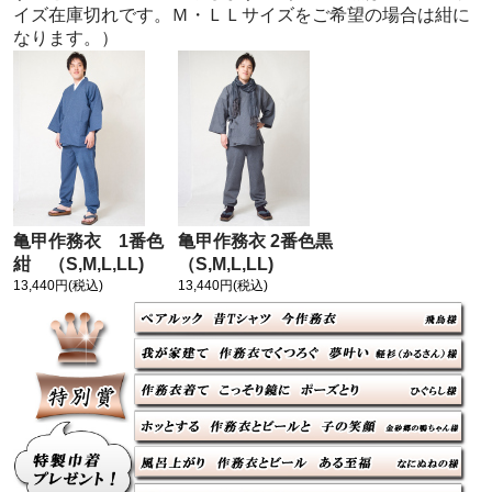
イズ在庫切れです。Ｍ・ＬＬサイズをご希望の場合は紺に
なります。）
亀甲作務衣 1番色
亀甲作務衣 2番色黒
紺 （S,M,L,LL)
（S,M,L,LL)
13,440円(税込)
13,440円(税込)