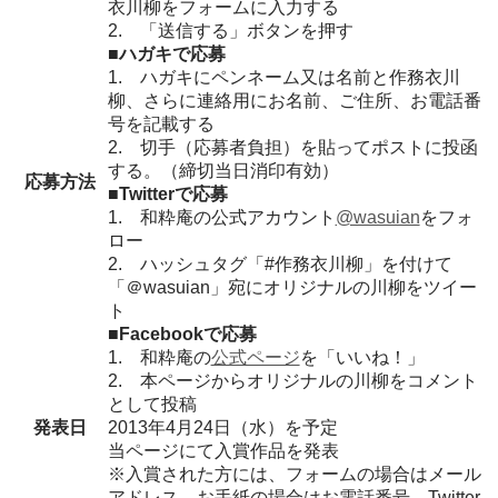
衣川柳をフォームに入力する
2. 「送信する」ボタンを押す
■ハガキで応募
1. ハガキにペンネーム又は名前と作務衣川
柳、さらに連絡用にお名前、ご住所、お電話番
号を記載する
2. 切手（応募者負担）を貼ってポストに投函
する。（締切当日消印有効）
応募方法
■Twitterで応募
1. 和粋庵の公式アカウント
@wasuian
をフォ
ロー
2. ハッシュタグ「#作務衣川柳」を付けて
「＠wasuian」宛にオリジナルの川柳をツイー
ト
■Facebookで応募
1. 和粋庵の
公式ページ
を「いいね！」
2. 本ページからオリジナルの川柳をコメント
として投稿
発表日
2013年4月24日（水）を予定
当ページにて入賞作品を発表
※入賞された方には、フォームの場合はメール
アドレス、お手紙の場合はお電話番号、Twitter