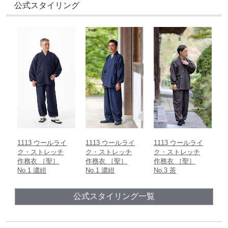
透け感
公式スタイリング
洗濯方法
裄丈
あり
なし
洗濯機（ネット使用）
衿の中央から袖までの直線距離
おすすめの季節
ズボン丈
製造
ウエストから裾までの直線距離
日本
春
夏
秋
冬
股下
内股合わせから内股の縫い目に沿った裾までの直線距離
ウエスト
胴回り一周の長さ
1113 ウールライ
1113 ウールライ
1113 ウールライ
ク・ストレッチ
ク・ストレッチ
ク・ストレッチ
作務衣 ［聖］
作務衣 ［聖］
作務衣 ［聖］
No.1 濃紺
No.1 濃紺
No.3 茶
公式スタイリング一覧