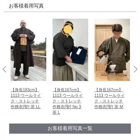
お客様着用写真
【身長167cm】
【身長167cm】
【身長168cm】
【
1113 ウールライ
1113 ウールライ
1113 ウールライ
1
ク・ストレッチ
ク・ストレッチ
ク・ストレッチ
作務衣[聖] No.3
作務衣[聖] 茶 M
作務衣[聖] 濃紺
作
L
茶 L
ー
お客様着用写真一覧