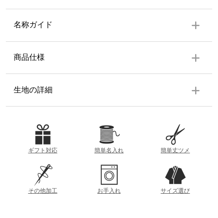
名称ガイド
商品仕様
上着
生地の詳細
上前身頃内ポケット、下前身頃ファスナー付ポケット・袖
ゴム・身八つ口・背当て・肩当て・両脇スリット有り
生地の厚み
ズボン
ウエスト総ゴム・ウエスト共布紐・ファスナー付・裾ゴ
薄
厚
ギフト対応
簡単名入れ
簡単丈ツメ
ム・膝当て・尻当て・ポケット左右各1個・右後ろポケット
1個
参考重量 (Lサイズ)
素材
約1110g
その他加工
お手入れ
サイズ選び
ポリエステル 100%
着丈
衿の根本から裾までの直線距離