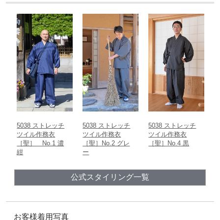
裄丈
あり
なし
洗濯機（ネット使用）
衿の中央から袖までの直線距離
おすすめの季節
ズボン丈
製造
ウエストから裾までの直線距離
日本
春
夏
秋
冬
股下
内股合わせから内股の縫い目に沿った裾までの直線距離
ウエスト
胴回り一周の長さ
5038 ストレッチ
5038 ストレッチ
5038 ストレッチ
ツイル作務衣
ツイル作務衣
ツイル作務衣
［聖］ No.1 濃
［聖］No.2 グレ
［聖］No.4 黒
紺
ー
公式スタイリング一覧
お客様着用写真