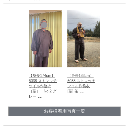
【身長174cm】
【身長183cm】
5038 ストレッチ
5038 ストレッチ
ツイル作務衣
ツイル作務衣
［聖］ No.2 グ
[聖] 茶 LL
レー LL
お客様着用写真一覧