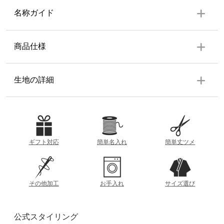
名称ガイド
商品仕様
上着
生地の詳細
上前身頃内ポケット、下前身頃ファスナー付ポケット・袖
ゴム・身八つ口・背当て・肩当て・両脇スリット有り
生地の厚み
ズボン
ウエスト総ゴム・ウエスト共布紐・ファスナー付・裾ゴ
薄
厚
ギフト対応
簡単名入れ
簡単丈ツメ
ム・膝当て・尻当て・ポケット左右各1個・右後ろポケット
1個
参考重量 (Lサイズ)
素材
約790g
その他加工
お手入れ
サイズ選び
ポリエステル 100%
着丈
衿の根本から裾までの直線距離
透け感
公式スタイリング
洗濯方法