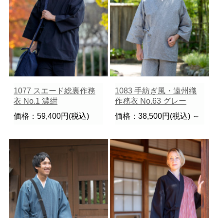
1077 スエード総裏作務
1083 手紡ぎ風・遠州織
衣 No.1 濃紺
作務衣 No.63 グレー
価格：59,400円(税込)
価格：38,500円(税込)
～