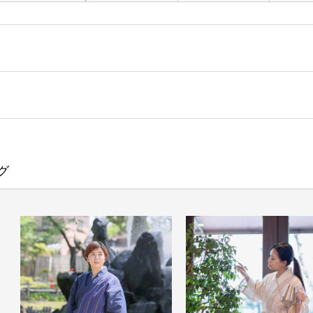
個、両脇スリット有り
、ポケット左右各１個、裾スリット有り
グ
厚
ズ)
使用）