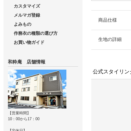
カスタマイズ
メルマガ登録
商品仕様
よみもの
作務衣の種類の選び方
上着
生地の詳細
お買い物ガイド
右前ポケット１
生地の厚み
ズボン
和粋庵 店舗情報
ウエスト総ゴム
公式スタイリン
薄
素材
綿 100%
参考重量 (Lサイ
約405g
洗濯方法
【営業時間】
10：00から17：00
洗濯機（ネット
透け感
【定休日】