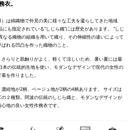
務衣。
県）は綿織物で外見の美に様々な工夫を凝らしてきた地域
品にも指定されている”しじら織”には歴史があります。 ”しじ
の異なる織物の組織を用いて織り、その伸縮性の違いによって
呼ばれる凹凸を作った織物のこと。
、さらりと肌触りがよく、軽くて涼しいため、暑い夏には最
 日本の伝統的生地を使い、モダンなデザインで現代の女性の
ぎ着を作りました。
濃紺地が2柄、ベージュ地が2柄の4柄あります。 サイズは
ズの２種類。阿波の伝統のしじら織と、モダンなデザインが
着心地の良い女性作務衣です。