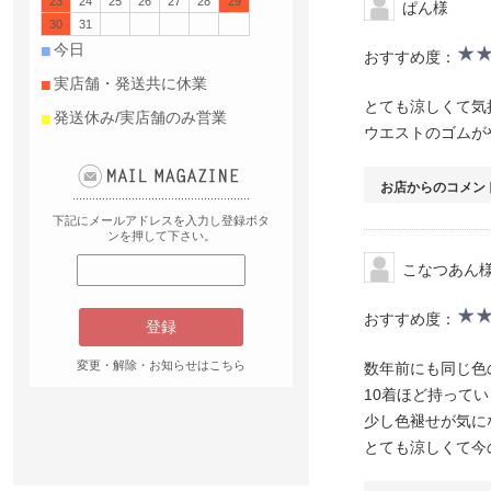
23
24
25
26
27
28
29
ぱん様
30
31
■
今日
おすすめ度：
■
実店舗・発送共に休業
とても涼しくて気
■
発送休み/実店舗のみ営業
ウエストのゴムが
お店からのコメン
下記にメールアドレスを入力し登録ボタ
ンを押して下さい。
こなつあん
おすすめ度：
変更・解除・お知らせはこちら
数年前にも同じ色
10着ほど持って
少し色褪せが気に
とても涼しくて今