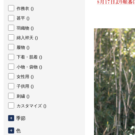
作務衣
()
甚平
()
羽織物
()
綿入袢天
()
履物
()
下着・肌着
()
小物・袋物
()
女性用
()
子供用
()
刺繍
()
カスタマイズ
()
季節
色