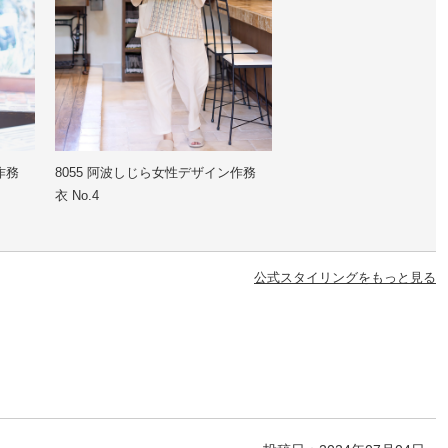
作務
8055 阿波しじら女性デザイン作務
衣 No.4
公式スタイリングをもっと見る