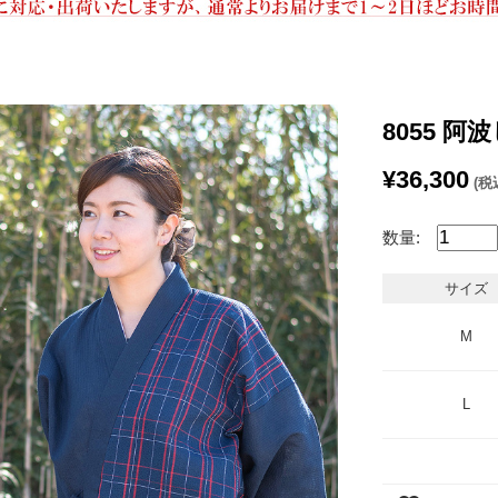
8055 
¥36,300
(税
数量:
サイズ
M
L