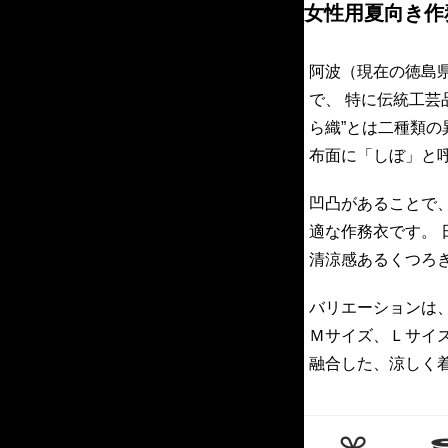
女性用夏向き作
阿波（現在の徳島
で、 特に伝統工芸
ら織”とは二種類
布面に「しぼ」と
凹凸があることで
適な作務衣です。
清涼感あるくつろ
バリエーションは、
Ｍサイズ、Ｌサイ
融合した、涼しく