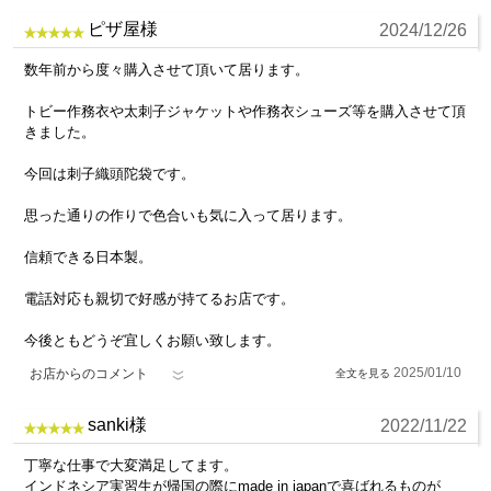
ピザ屋様
2024/12/26
数年前から度々購入させて頂いて居ります。
トビー作務衣や太刺子ジャケットや作務衣シューズ等を購入させて頂
きました。
今回は刺子織頭陀袋です。
思った通りの作りで色合いも気に入って居ります。
信頼できる日本製。
電話対応も親切で好感が持てるお店です。
今後ともどうぞ宜しくお願い致します。
2025/01/10
お店からのコメント
sanki様
2022/11/22
丁寧な仕事で大変満足してます。
インドネシア実習生が帰国の際にmade in japanで喜ばれるものが