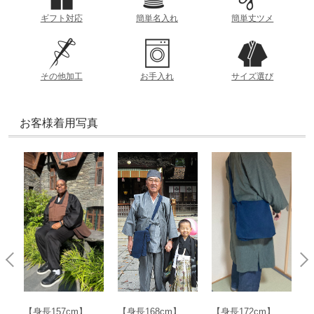
ギフト対応
簡単名入れ
簡単丈ツメ
その他加工
お手入れ
サイズ選び
お客様着用写真
【身長157cm】
【身長168cm】
【身長172cm】
【