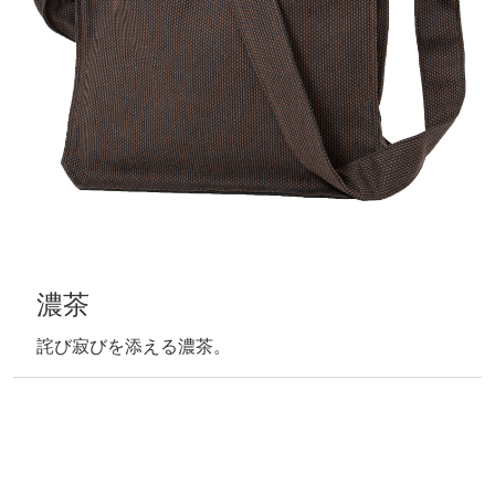
濃茶
詫び寂びを添える濃茶。