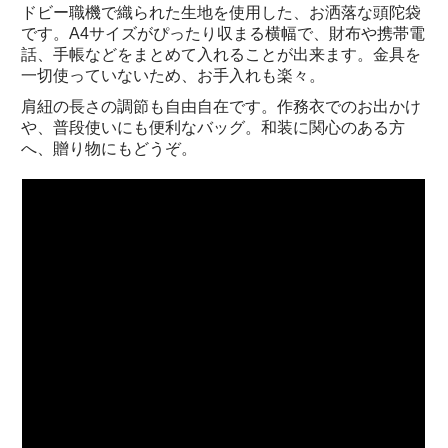
ドビー職機で織られた生地を使用した、お洒落な頭陀袋
です。A4サイズがぴったり収まる横幅で、財布や携帯電
話、手帳などをまとめて入れることが出来ます。金具を
一切使っていないため、お手入れも楽々。
肩紐の長さの調節も自由自在です。作務衣でのお出かけ
や、普段使いにも便利なバッグ。和装に関心のある方
へ、贈り物にもどうぞ。