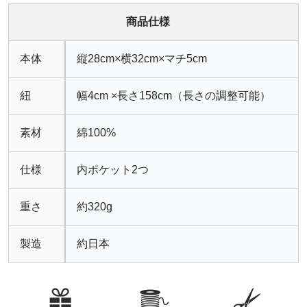
商品仕様
本体
縦28cm×横32cm×マチ5cm
紐
幅4cm ×長さ158cm（長さの調整可能）
素材
綿100%
仕様
内ポケット2つ
重さ
約320g
製造
約日本