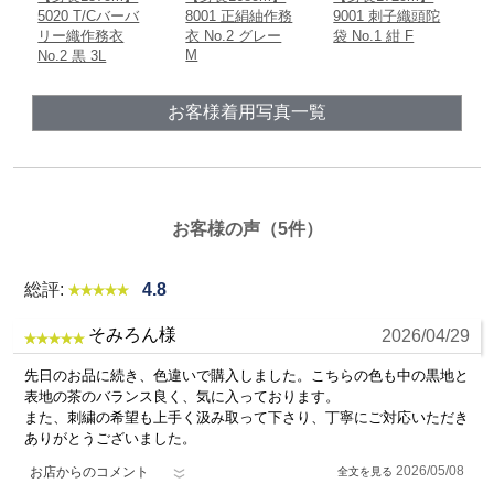
5020 T/Cバーバ
8001 正絹紬作務
9001 刺子織頭陀
9
リー織作務衣
衣 No.2 グレー
袋 No.1 紺 F
袋
M
No.2 黒 3L
お客様着用写真一覧
お客様の声（5件）
総評:
4.8
そみろん様
2026/04/29
先日のお品に続き、色違いで購入しました。こちらの色も中の黒地と
表地の茶のバランス良く、気に入っております。
また、刺繍の希望も上手く汲み取って下さり、丁寧にご対応いただき
ありがとうございました。
2026/05/08
お店からのコメント