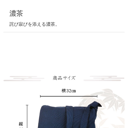
濃茶
詫び寂びを添える濃茶。