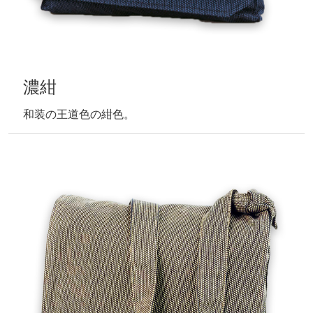
濃紺
和装の王道色の紺色。