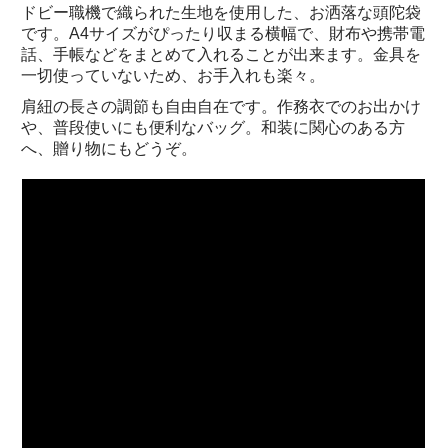
ドビー職機で織られた生地を使用した、お洒落な頭陀袋
です。A4サイズがぴったり収まる横幅で、財布や携帯電
話、手帳などをまとめて入れることが出来ます。金具を
一切使っていないため、お手入れも楽々。
肩紐の長さの調節も自由自在です。作務衣でのお出かけ
や、普段使いにも便利なバッグ。和装に関心のある方
へ、贈り物にもどうぞ。