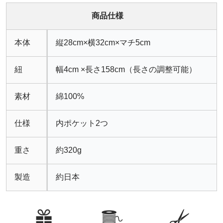
商品仕様
本体
縦28cm×横32cm×マチ5cm
紐
幅4cm ×長さ158cm（長さの調整可能）
素材
綿100%
仕様
内ポケット2つ
重さ
約320g
製造
約日本