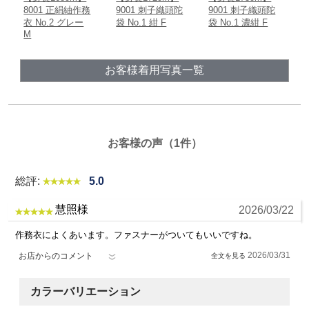
9001 刺子織頭陀
9001 刺子織頭陀
1045 たてスラブ
3
袋 No.1 紺 F
袋 No.1 濃紺 F
ジャケット No.1
N
濃紺 L
お客様着用写真一覧
お客様の声（1件）
総評:
5.0
慧照様
2026/03/22
作務衣によくあいます。ファスナーがついてもいいですね。
2026/03/31
お店からのコメント
カラーバリエーション