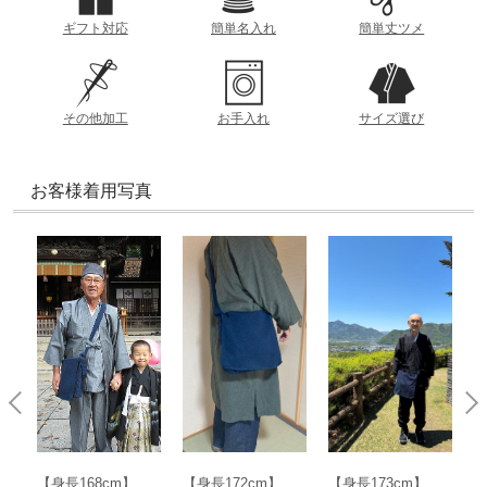
ギフト対応
簡単名入れ
簡単丈ツメ
その他加工
お手入れ
サイズ選び
お客様着用写真
【身長172cm】
【身長173cm】
【身長174cm】
【