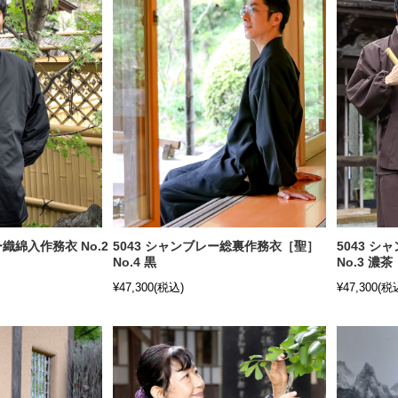
ー織綿入作務衣 No.2
5043 シャンブレー総裏作務衣［聖］
5043 
No.4 黒
No.3 濃茶
¥47,300
(税込)
¥47,300
(税