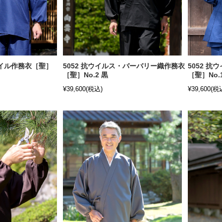
ツイル作務衣［聖］
5052 抗ウイルス・バーバリー織作務衣
5052 
［聖］No.2 黒
［聖］No.
¥39,600
(税込)
¥39,600
(税