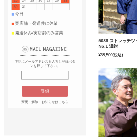
23
24
25
26
27
28
29
30
31
■
今日
■
実店舗・発送共に休業
■
発送休み/実店舗のみ営業
5038 ストレッチ
No.1 濃紺
¥38,500
(税込)
下記にメールアドレスを入力し登録ボタ
ンを押して下さい。
変更・解除・お知らせはこちら