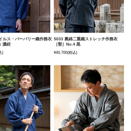
抗ウイルス・バーバリー織作務衣
5033 裏綿二重織ストレッチ作務衣
1 濃紺
［聖］No.4 黒
込)
¥40,700
(税込)