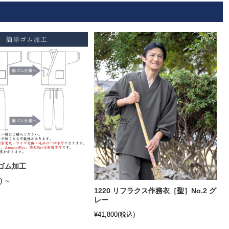
単ゴム加工
)
～
1220 リフラクス作務衣［聖］No.2 グ
レー
¥41,800
(税込)