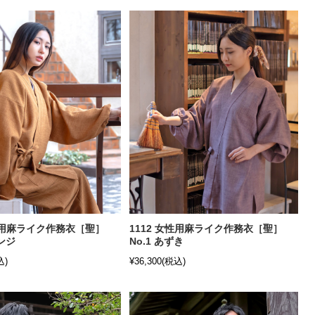
女性用麻ライク作務衣［聖］
1112 女性用麻ライク作務衣［聖］
レンジ
No.1 あずき
込)
¥36,300
(税込)