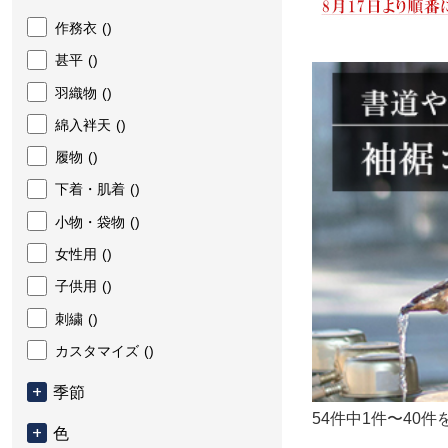
作務衣
()
甚平
()
羽織物
()
綿入袢天
()
履物
()
下着・肌着
()
小物・袋物
()
女性用
()
子供用
()
刺繍
()
カスタマイズ
()
季節
54件中1件〜40件
色