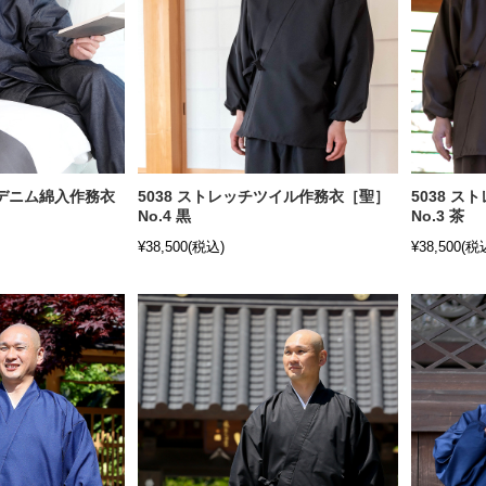
・デニム綿入作務衣
5038 ストレッチツイル作務衣［聖］
5038 
No.4 黒
No.3 茶
¥38,500
(税込)
¥38,500
(税