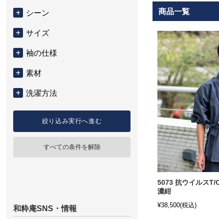
商品一覧
シーン
サイズ
袖の仕様
素材
洗濯方法
絞り込み実行へ進む
すべての条件を解除
5073 抗ウイルスT/
濃紺
¥38,500
(税込)
和粋庵SNS・情報