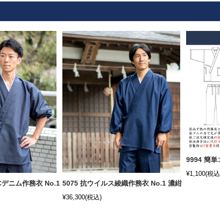
9994 簡
¥1,100
(税込
Cデニム作務衣 No.1
5075 抗ウイルス綾織作務衣 No.1 濃紺
¥36,300
(税込)