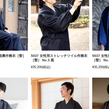
ー総裏作務衣［聖］
5037 女性用ストレッチツイル作務衣
5037 
［聖］ No.3 黒
［聖］ No.
¥35,200
(税込)
¥35,200
(税