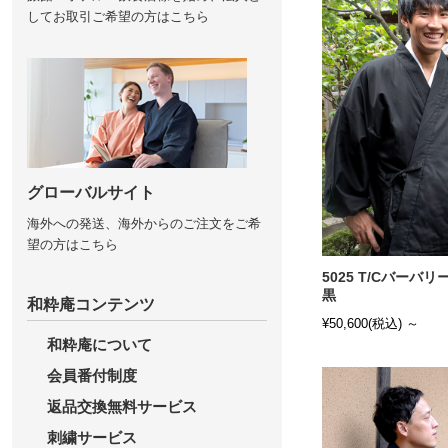
してお取引ご希望の方はこちら
グローバルサイト
海外への発送、海外からのご注文をご希
望の方はこちら
5025 T/Cバーバリ
黒
和粋庵コンテンツ
¥50,600
(税込)
～
和粋庵について
会員番付制度
返品交換無料サービス
刺繍サービス