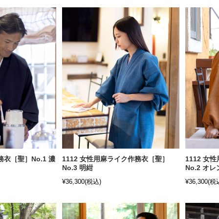
務衣［聖］No.1 濃
1112 女性用麻ライク作務衣［聖］
1112 
No.3 明紺
No.2 オ
¥36,300
(税込)
¥36,300
(税