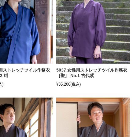
女性用ストレッチツイル作務衣
5037 女性用ストレッチツイル作務衣
2 紺
［聖］ No.1 古代紫
込)
¥35,200
(税込)