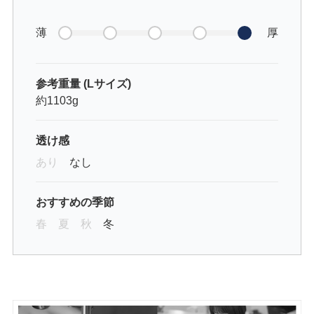
薄
厚
参考重量 (Lサイズ)
約1103g
透け感
あり
なし
おすすめの季節
春
夏
秋
冬