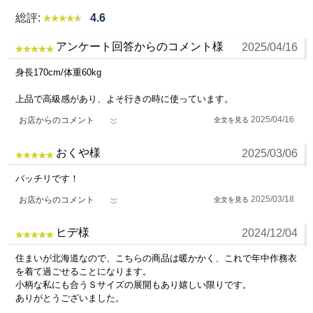
衿の中央から袖までの直線距離
総評:
4.6
おすすめの季節
ズボン丈
製造
アンケート回答からのコメント様
ウエストから裾までの直線距離
2025/04/16
日本
春
夏
秋
冬
股下
身長170cm/体重60kg
内股合わせから内股の縫い目に沿った裾までの直線距離
上品で高級感があり、よそ行きの時に使っています。
ウエスト
2025/04/16
お店からのコメント
胴回り一周の長さ
おくや様
2025/03/06
バッチリです！
2025/03/18
お店からのコメント
ヒデ様
2024/12/04
住まいが北海道なので、こちらの商品は暖かかく、これで年中作務衣
を着て過ごせることになります。
小柄な私にも合うＳサイズの展開もあり嬉しい限りです。
ありがとうございました。