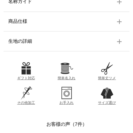
名称ガイド
商品仕様
上着
生地の詳細
右前ポケット１個、袖ゴム
生地の厚み
ズボン
ウエスト後ろゴム前ボタン、共布紐、ファスナー付、ポケ
ット左右各１個、裾ゴム
薄
厚
ギフト対応
簡単名入れ
簡単丈ツメ
素材
参考重量 (Lサイズ)
表地：ポリエステル 65% 綿 35%
裏地：ポリエステル 65% 綿 35%
約1103g
その他加工
お手入れ
サイズ選び
中綿：ポリエステル 100%
着丈
衿の根本から裾までの直線距離
透け感
洗濯方法
お客様の声（7件）
裄丈
あり
なし
洗濯機（ネット使用）