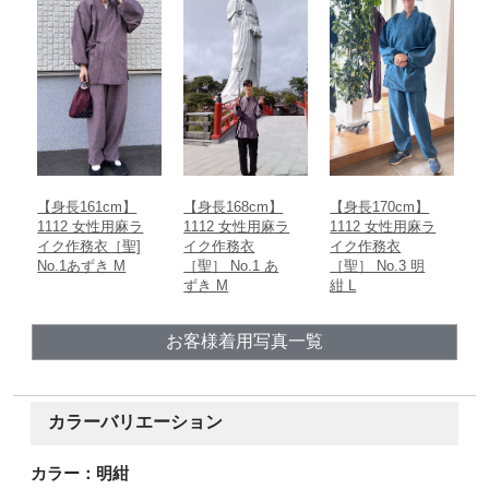
日本
ウエストから裾までの直線距離
春
夏
秋
冬
股下
内股合わせから内股の縫い目に沿った裾までの直線距離
ウエスト
胴回り一周の長さ
【身長161cm】
【身長168cm】
【身長170cm】
1112 女性用麻ラ
1112 女性用麻ラ
1112 女性用麻ラ
イク作務衣［聖]
イク作務衣
イク作務衣
No.1あずき M
［聖］ No.1 あ
［聖］ No.3 明
ずき M
紺 L
お客様着用写真一覧
カラーバリエーション
カラー：明紺