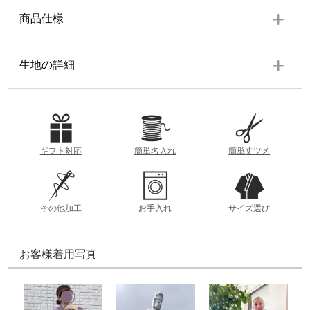
商品仕様
上着
生地の詳細
上前身頃に内ポケット・下前身頃にファスナー付きポケッ
ト 袖ゴム・身八つ口・背当て・肩当て・両脇スリット有り
生地の厚み
ズボン
ウエスト総ゴム・ウエスト共布紐・裾ゴム ポケット左右各1
薄
厚
ギフト対応
簡単名入れ
簡単丈ツメ
個・右後ろポケット1個
素材
参考重量 (Lサイズ)
ポリエステル 100%
約712g
その他加工
お手入れ
サイズ選び
着丈
衿の根本から裾までの直線距離
洗濯方法
透け感
お客様着用写真
洗濯機（ネット使用）
裄丈
あり
なし
衿の中央から袖までの直線距離
製造
おすすめの季節
ズボン丈