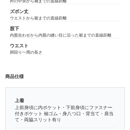
衿の中央から袖までの直線距離
ズボン丈
ウエストから裾までの直線距離
股下
内股合わせから内股の縫い目に沿った裾までの直線距離
ウエスト
胴回り一周の長さ
商品仕様
上着
上前身頃に内ポケット・下前身頃にファスナー
付きポケット 袖ゴム・身八つ口・背当て・肩当
て・両脇スリット有り