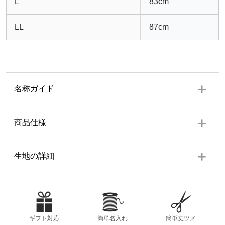
L
83cm
LL
87cm
名称ガイド
商品仕様
ポケット
生地の詳細
左右ポケット各1個
生地の厚み
素材
表地：絹100%
裏地：ポリエステル100%
薄
厚
ギフト対応
簡単名入れ
簡単丈ツメ