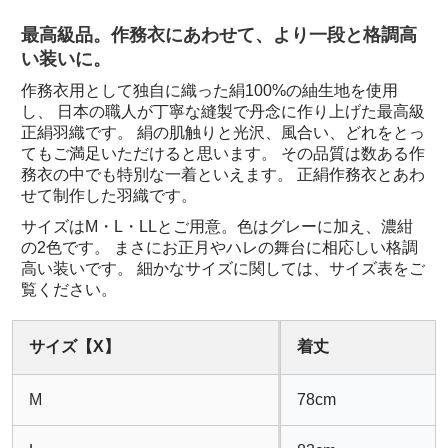
最高級品。作務衣にあわせて、より一段と格調高
い装いに。
作務衣用として独自に織った絹100%の紬生地を使用
し、 日本の職人が丁寧な縫製で丹念に作り上げた最高級
正絹羽織です。 絹の肌触りと光沢、風合い、どれをとっ
てもご満足いただけると思います。 その品質は数ある作
務衣の中でも特別な一着といえます。 正絹作務衣とあわ
せて制作した羽織です。
サイズはM・L・LLとご用意。色はグレーに加え、濃紺
の2色です。 まさにお正月やハレの舞台に相応しい格調
高い装いです。 細かなサイズに関しては、サイズ表をご
覧ください。
サイズ【X】
着丈
M
78cm