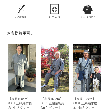
洗濯方法
参考重量 (Lサイズ)
ドライ
約225g
その他加工
お手入れ
サイズ選び
着丈
製造
首元から裾までの直線の長さ
透け感
日本
お客様着用写真
あり
なし
おすすめの季節
春
夏
秋
冬
【身長160cm】
【身長166cm】
【身長168cm】
8001 正絹紬作務
8011 正絹紬羽織
8001 正絹紬作務
衣 No.2 グレー
No.2 グレー L
衣 No.2 グレー