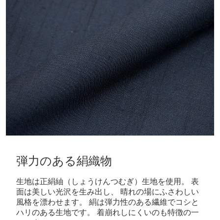
弾力のある絹織物
生地は正絹紬（しょうけんつむぎ）生地を使用。 表
面は美しい光沢を生み出し、 晴れの場にふさわしい
風格を漂わせます。 絹は弾力性のある繊維でコシと
ハリのある生地です。 着崩れしにくいのも特徴の一