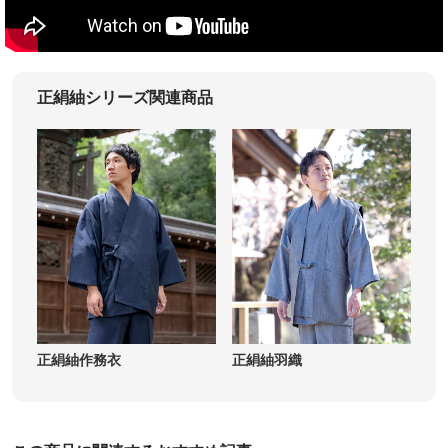
正絹紬シリーズ関連商品
正絹紬作務衣
正絹紬羽織