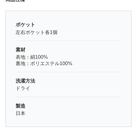
ポケット
左右ポケット各1個
素材
表地：絹100%
裏地：ポリエステル100%
洗濯方法
ドライ
製造
日本