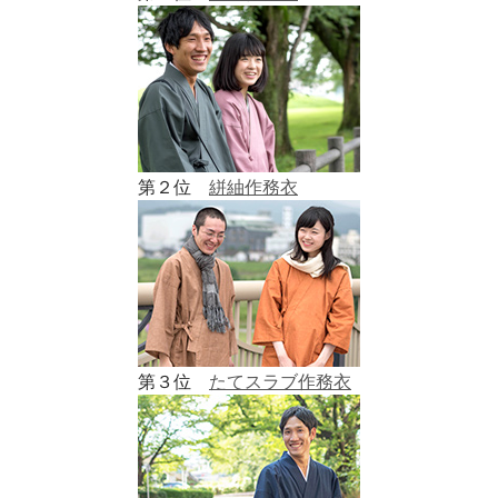
第２位
絣紬作務衣
第３位
たてスラブ作務衣