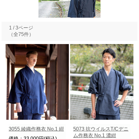
1 / 3ページ
（全75件）
3055 綾織作務衣 No.1 紺
5073 抗ウイルスT/Cデニ
ム作務衣 No.1 濃紺
価格：33,000円(税込)