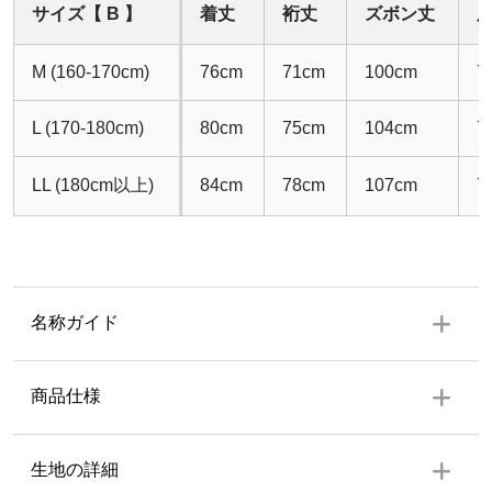
サイズ【 B 】
着丈
裄丈
ズボン丈
M (160-170cm)
76cm
71cm
100cm
7
L (170-180cm)
80cm
75cm
104cm
7
LL (180cm以上)
84cm
78cm
107cm
7
名称ガイド
商品仕様
上着
生地の詳細
左前ポケット1個