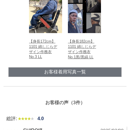
ウエスト
胴回り一周の長さ
【身長172cm】
【身長182cm】
1101 綿しじらデ
1101 綿しじらデ
ザイン作務衣
ザイン作務衣
No.3 LL
No.1黒/黒縞 LL
お客様着用写真一覧
お客様の声（3件）
総評:
4.0