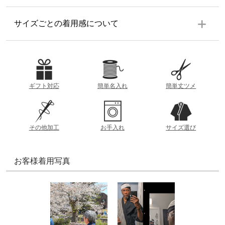
生地の厚み
サイズごとの着用感について
ズボン
ウエスト後ろゴム前ボタン、共布紐、ファスナー付、ポケ
ット左右各１個、裾共布紐仕様
薄
厚
素材
参考重量 (Lサイズ)
綿 100%
ギフト対応
簡単名入れ
簡単丈ツメ
約505g
着丈
洗濯方法
衿の根本から裾までの直線距離
透け感
洗濯機（ネット使用/柔軟剤使用不可）
その他加工
お手入れ
サイズ選び
裄丈
あり
なし
衿の中央から袖までの直線距離
製造
お客様着用写真
日本
おすすめの季節
ズボン丈
ウエストから裾までの直線距離
春
夏
秋
冬
股下
内股合わせから内股の縫い目に沿った裾までの直線距離