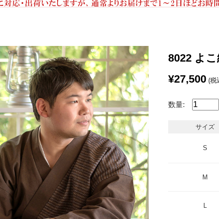
8022 よ
¥27,500
(税
数量:
サイズ
S
M
L