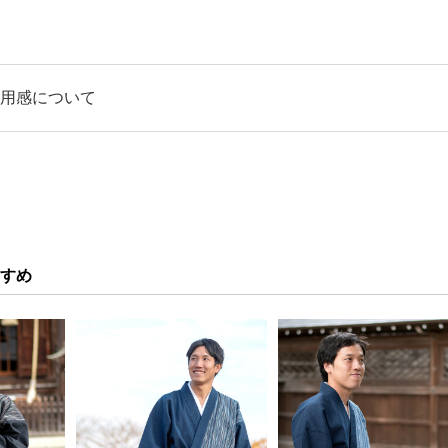
二重ポケット）、両脇スリット有り
用感について
ム前ボタン、ウエスト紐、ファスナー付、ポケット左右各１個
厚
ズ)
すめ
使用）
冬