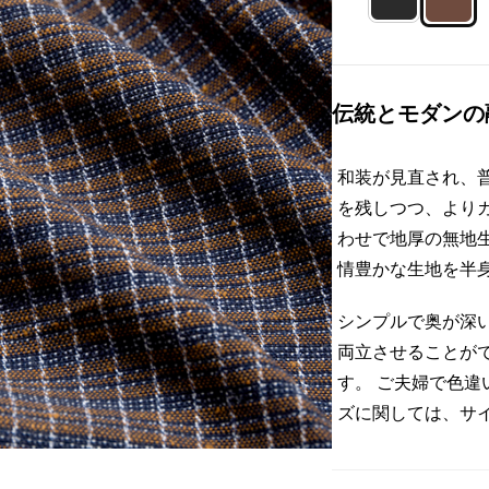
伝統とモダンの
和装が見直され、
を残しつつ、より
わせで地厚の無地
情豊かな生地を半
シンプルで奥が深
両立させることが
す。 ご夫婦で色違
ズに関しては、サ