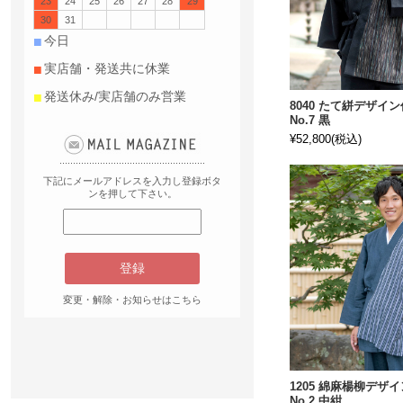
23
24
25
26
27
28
29
30
31
■
今日
■
実店舗・発送共に休業
■
発送休み/実店舗のみ営業
8040 たて絣デザイ
No.7 黒
¥52,800
(税込)
下記にメールアドレスを入力し登録ボタ
ンを押して下さい。
変更・解除・お知らせはこちら
1205 綿麻楊柳デザ
No.2 中紺