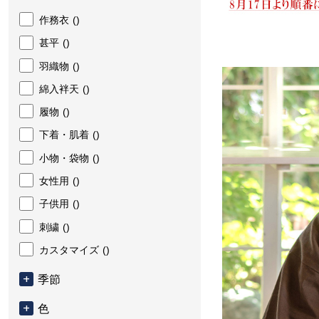
作務衣
()
甚平
()
羽織物
()
綿入袢天
()
履物
()
下着・肌着
()
小物・袋物
()
女性用
()
子供用
()
刺繍
()
カスタマイズ
()
季節
色