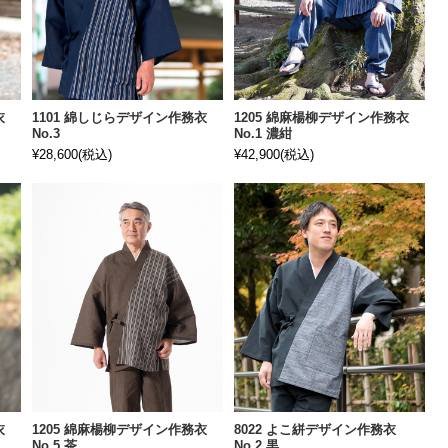
衣
1101 綿しじらデザイン作務衣
1205 綿麻楊柳デザイン作務衣
No.3
No.1 濃紺
¥28,600
(税込)
¥42,900
(税込)
衣
1205 綿麻楊柳デザイン作務衣
8022 よこ絣デザイン作務衣
No.5 茶
No.2 黒