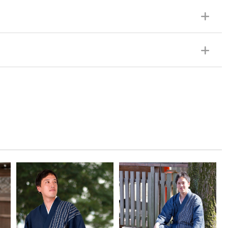
、裾共布紐