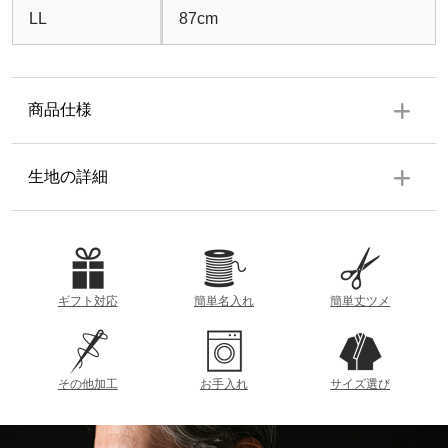
LL
87cm
商品仕様
仕様
生地の詳細
左右ポケット各1個
生地の厚み
素材
表地：絹100%(ぐんま200・かべお召し糸)
裏地：ポリエステル100%
薄
厚
ギフト対応
簡単名入れ
簡単丈ツメ
洗濯方法
参考重量 (Lサイズ)
ドライ
215g
その他加工
お手入れ
サイズ選び
製造
透け感
日本（桐生）