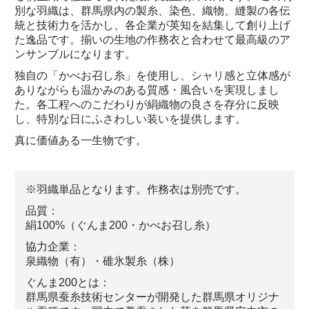
別な羽織は、群馬県内の製糸、染色、織物、縫製の各伝
統と技術力を活かし、各企業が英知を結集して創り上げ
た逸品です。揃いの生地の作務衣と合わせて最高級のア
ンサンブルになります。
独自の「かべお召し糸」を使用し、シャリ感と立体感が
ありながらも温かみのある質感・風合いを実現しまし
た。各工程へのこだわりが絹織物の良さを存分に反映
し、特別な日にふさわしい装いを提供します。
真に価値ある一生物です。
※羽織単品となります。作務衣は別売です。
品質：
絹100%（ぐんま200・かべお召し糸）
協力企業：
泉織物（有）・碓氷製糸（株）
ぐんま200とは：
群馬県蚕糸技術センターが開発した群馬県オリジナ