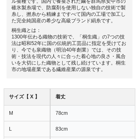
ル蚕種です。国内で養蚕された繭を群馬県安中市の
碓氷製糸場で、防腐剤を使用しない独自の技術で製
糸し、撚糸から精練まですべて国内の工場で加工し
た完全純国産の希少な高級ブランド絹糸です。
桐生織とは：
1300年伝わる織物の技術で、「桐生織」の7つの技
法は昭和52年に国の伝統的工芸品に指定を受けてお
り、今でも泉織物（明治40年創業）では、その技
術・技法を現代の人々に合った着心地の良さ・風合
いを大切にした織物として残し続けています。桐生
市の地場産業である繊維産業の源泉です。
サイズ【 X 】
着丈
M
78cm
L
83cm