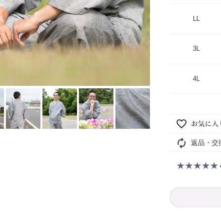
LL
3L
4L
返品・交