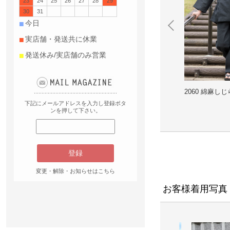
23
24
25
26
27
28
29
おすすめの季節
30
31
春
秋
夏
■
今日
■
実店舗・発送共に休業
■
発送休み/実店舗のみ営業
衣 No.207 濃
2060 綿麻しじら作務衣 No.207 濃
2060 綿麻しじ
紺
下記にメールアドレスを入力し登録ボタ
ンを押して下さい。
変更・解除・お知らせはこちら
お客様着用写真