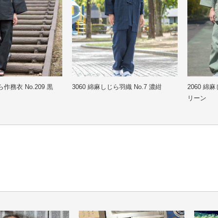
冬
ら作務衣 No.209 黒
3060 綿麻しじら羽織 No.7 濃紺
2060 綿麻
リーン