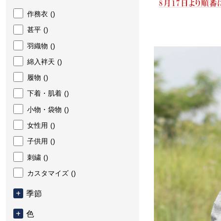
作務衣
()
甚平
()
羽織物
()
綿入袢天
()
履物
()
下着・肌着
()
小物・袋物
()
女性用
()
子供用
()
刺繍
()
カスタマイズ
()
季節
色