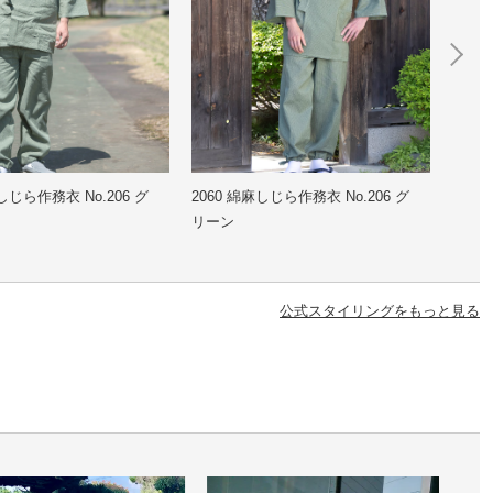
しじら作務衣 No.206 グ
2060 綿麻しじら作務衣 No.206 グ
2060
リーン
紺
公式スタイリングをもっと見る