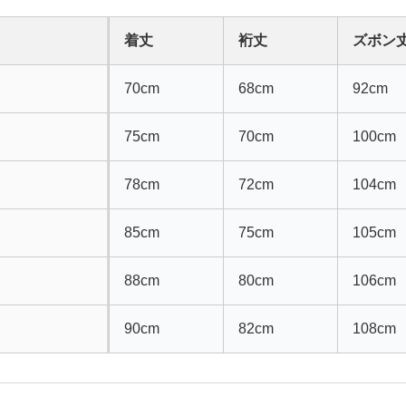
着丈
裄丈
ズボン
70cm
68cm
92cm
75cm
70cm
100cm
78cm
72cm
104cm
85cm
75cm
105cm
88cm
80cm
106cm
90cm
82cm
108cm