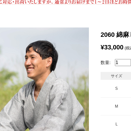
2060 綿
¥33,000
(税
数量:
サイズ
S
M
L