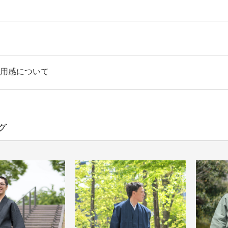
個（二重ポケット）
用感について
ム前ボタン、共布紐、ファスナー付、ポケット左右各１個、裾
厚
グ
ズ)
ト使用/柔軟剤使用不可）