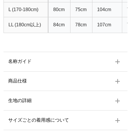
L (170-180cm)
80cm
75cm
104cm
7
LL (180cm以上)
84cm
78cm
107cm
7
名称ガイド
商品仕様
上着
生地の詳細
左前ポケット１個、両脇スリット有り
生地の厚み
サイズごとの着用感について
ズボン
ウエスト後ろゴム前ボタン、共布紐、ファスナー付、ポケ