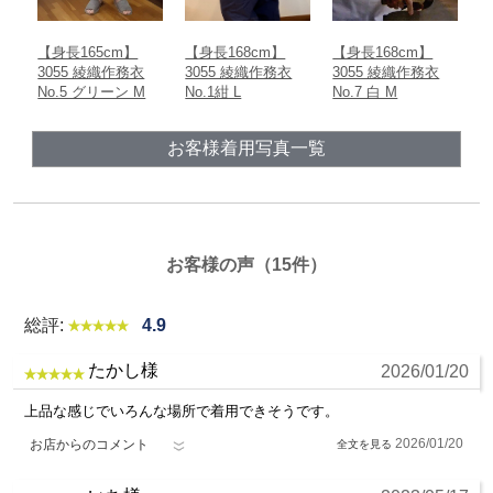
【身長165cm】
【身長168cm】
【身長168cm】
【
3055 綾織作務衣
3055 綾織作務衣
3055 綾織作務衣
3
No.5 グリーン M
No.1紺 L
No.7 白 M
N
お客様着用写真一覧
お客様の声（15件）
総評:
4.9
たかし様
2026/01/20
上品な感じでいろんな場所で着用できそうです。
2026/01/20
お店からのコメント