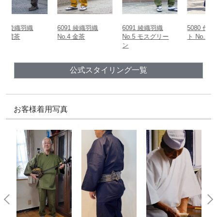
6091 綾織羽織
6091 綾織羽織
5080 作務衣コー
5
No.4 金茶
No.5 モスグリー
ト No.2 グレー
ニ
ン
羽
公式スタイリング一覧
お客様着用写真