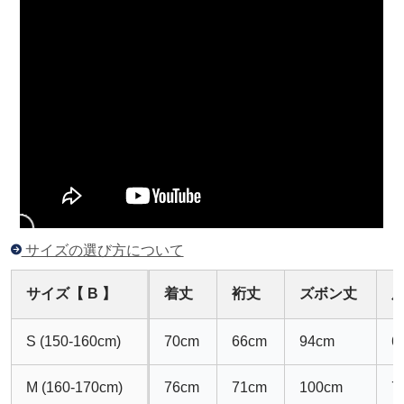
サイズの選び方について
サイズ【 B 】
着丈
裄丈
ズボン丈
S (150-160cm)
70cm
66cm
94cm
6
M (160-170cm)
76cm
71cm
100cm
7