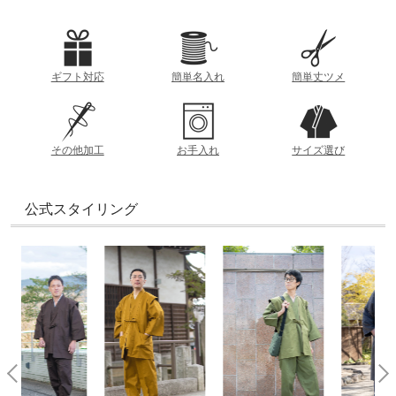
ット左右各１個、裾共布紐
薄
厚
素材
参考重量 (Lサイズ)
綿100%
ギフト対応
簡単名入れ
簡単丈ツメ
825g
着丈
洗濯方法
衿の根本から裾までの直線距離
透け感
洗濯機可（ネット使用）
その他加工
お手入れ
サイズ選び
あり
なし
裄丈
衿の中央から袖までの直線距離
製造
公式スタイリング
日本
おすすめの季節
ズボン丈
ウエストから裾までの直線距離
春
夏
秋
冬
股下
内股合わせから内股の縫い目に沿った裾までの直線距離
ウエスト
胴回り一周の長さ