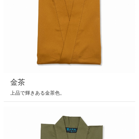
金茶
上品で輝きある金茶色。