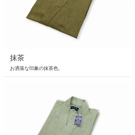
うぐいす
渋みを感じるうぐいす色。