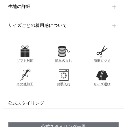
上着
生地の詳細
左前ポケット１個、両脇スリット有り
生地の厚み
サイズごとの着用感について
ズボン
ウエスト後ろゴム前ボタン、共布紐、ファスナー付、ポケ
ット左右各１個、裾共布紐
薄
厚
素材
参考重量 (Lサイズ)
綿100%
ギフト対応
簡単名入れ
簡単丈ツメ
760g
着丈
洗濯方法
衿の根本から裾までの直線距離
透け感
洗濯機可（ネット使用）
その他加工
お手入れ
サイズ選び
あり
なし
裄丈
衿の中央から袖までの直線距離
製造
公式スタイリング
日本
おすすめの季節
ズボン丈
ウエストから裾までの直線距離
春
夏
秋
冬
股下
公式スタイリング一覧