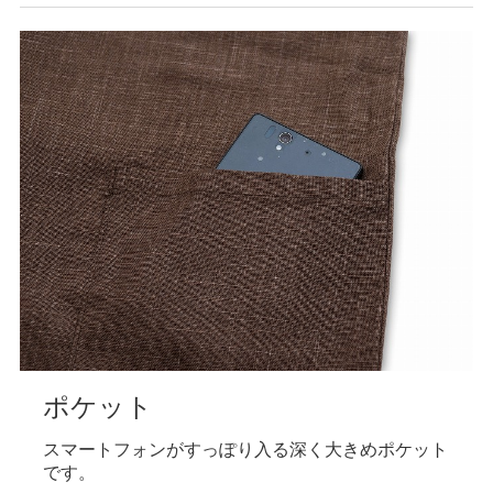
袖
和服ならではの筒袖仕様。お洒落で粋な着こなし
に。