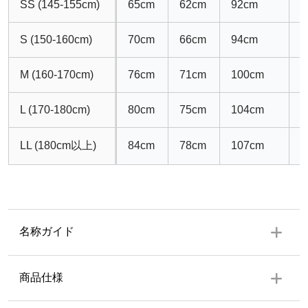
SS (145-155cm)
65cm
62cm
92cm
6
S (150-160cm)
70cm
66cm
94cm
6
M (160-170cm)
76cm
71cm
100cm
7
L (170-180cm)
80cm
75cm
104cm
7
LL (180cm以上)
84cm
78cm
107cm
7
名称ガイド
商品仕様