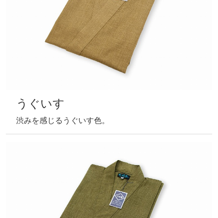
山吹
明るい山吹色。