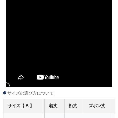
サイズの選び方について
サイズ【 B 】
着丈
裄丈
ズボン丈