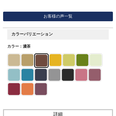
包装から商品から全てに商品に対する気遣いや愛情を感じました。
初めての作務衣をこちらで購入してとても良かったです。
着心地触り心地も最高でした。
2着目以降も検討したいと思います。
2025/07/01
お店からのコメント
なか様
2013/08/28
仕事場で作務衣を着ているんですが、思ってた以上に生地がしっかり
しており、今まで着ていた他のどの作務衣よりも着心地が良いです
デザインも気に入ったので
また別の種類も欲しくなりました
2013/08/28
お店からのコメント
お客様の声一覧
カラーバリエーション