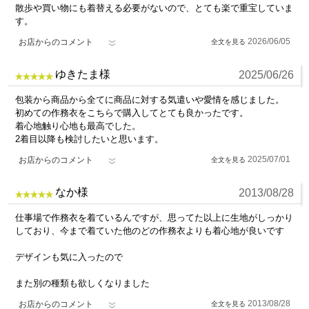
お客様着用写真一覧
お客様の声（5件）
総評:
5.0
みこさん様
2026/05/29
購入５着目になる今回は絣紬作務衣にしました。綿100％の薄手で着
心地はサラッとしています。もうすぐ６月、日によっては暑く感じる
季節にピッタリです。色も好みの濃茶でとても満足。作務衣は近所の
散歩や買い物にも着替える必要がないので、とても楽で重宝していま
す。
2026/06/05
お店からのコメント
ゆきたま様
2025/06/26