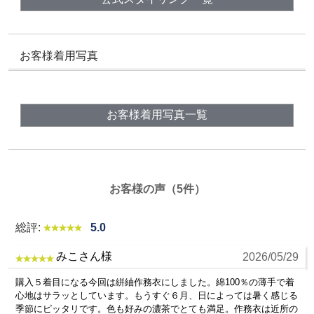
内股合わせから内股の縫い目に沿った裾までの直線距離
ウエスト
胴回り一周の長さ
お客様着用写真
【身長142cm】
【身長143cm】
【身長153cm】
【
6001 絣紬作務衣
6001 絣紬作務衣
6001 絣紬作務衣
6
No.16 オレンジ
No.14 濃あずき
濃あずき S
N
SS
SS